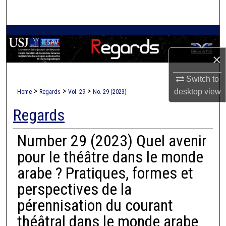
Search
Browse Collections
×
My Account
Switch to
About
>
>
>
desktop
view
Home
Regards
Vol. 29
No. 29 (2023)
Regards
Digital Commons Network™
Number 29 (2023) Quel avenir
pour le théâtre dans le monde
arabe ? Pratiques, formes et
perspectives de la
pérennisation du courant
théâtral dans le monde arabe