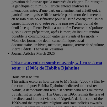
gestation de l’œuvre que la traversée du chagrin. En retraçant
la génétique du film Lo, l’article entend analyser les
interactions entre, d’une part, un cheminement créatif qui, à
partir d’une angoisse filiale ravivée par la mort de la mère, a
eu besoin d’un co-scénariste pour réussir à configurer l’initial
carnet filmique et, d’autre part, le passage d’un journal de
deuil à ce que Pierre Fédida a nommé « l’œuvre de sépulture
», soit « cette préparation, après la mort, du lieu qui rendra
possible la communication entre les vivants et les morts. »
Mots-clés journal de deuil, carnet filmique, essai
documentaire, archives, mémoire, trauma, œuvre de sépulture,
Pierre Fédida, Thanassis Vassiliou
Journal Article
2 March 2026
Triste souvenir et sombre avenir, « Lettre à ma
sœur » (2006) de Habiba Djahnine
Boualem Khelifati
This article explores how Letter to My Sister (2006), a film by
director and poet Habiba Djahnine dedicated to her sister
Nabila, a democratic and feminist activist who was murdered
by Islamist terrorists in Tizi Ouzou in 1995, revisits the fate of
the direct and indirect victims of Algeria’s dark decade of the
1990s and the repressive religious and state policies towards