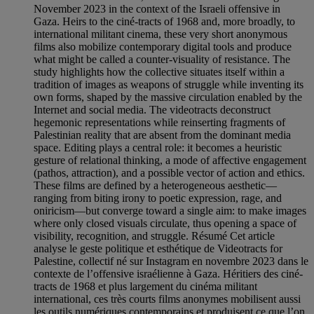
November 2023 in the context of the Israeli offensive in
Gaza. Heirs to the ciné-tracts of 1968 and, more broadly, to
international militant cinema, these very short anonymous
films also mobilize contemporary digital tools and produce
what might be called a counter-visuality of resistance. The
study highlights how the collective situates itself within a
tradition of images as weapons of struggle while inventing its
own forms, shaped by the massive circulation enabled by the
Internet and social media. The videotracts deconstruct
hegemonic representations while reinserting fragments of
Palestinian reality that are absent from the dominant media
space. Editing plays a central role: it becomes a heuristic
gesture of relational thinking, a mode of affective engagement
(pathos, attraction), and a possible vector of action and ethics.
These films are defined by a heterogeneous aesthetic—
ranging from biting irony to poetic expression, rage, and
oniricism—but converge toward a single aim: to make images
where only closed visuals circulate, thus opening a space of
visibility, recognition, and struggle. Résumé Cet article
analyse le geste politique et esthétique de Videotracts for
Palestine, collectif né sur Instagram en novembre 2023 dans le
contexte de l’offensive israélienne à Gaza. Héritiers des ciné-
tracts de 1968 et plus largement du cinéma militant
international, ces très courts films anonymes mobilisent aussi
les outils numériques contemporains et produisent ce que l’on