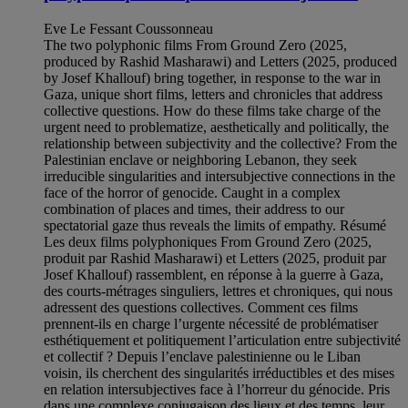
Eve Le Fessant Coussonneau
The two polyphonic films From Ground Zero (2025,
produced by Rashid Masharawi) and Letters (2025, produced
by Josef Khallouf) bring together, in response to the war in
Gaza, unique short films, letters and chronicles that address
collective questions. How do these films take charge of the
urgent need to problematize, aesthetically and politically, the
relationship between subjectivity and the collective? From the
Palestinian enclave or neighboring Lebanon, they seek
irreducible singularities and intersubjective connections in the
face of the horror of genocide. Caught in a complex
combination of places and times, their address to our
spectatorial gaze thus reveals the limits of empathy. Résumé
Les deux films polyphoniques From Ground Zero (2025,
produit par Rashid Masharawi) et Letters (2025, produit par
Josef Khallouf) rassemblent, en réponse à la guerre à Gaza,
des courts-métrages singuliers, lettres et chroniques, qui nous
adressent des questions collectives. Comment ces films
prennent-ils en charge l’urgente nécessité de problématiser
esthétiquement et politiquement l’articulation entre subjectivité
et collectif ? Depuis l’enclave palestinienne ou le Liban
voisin, ils cherchent des singularités irréductibles et des mises
en relation intersubjectives face à l’horreur du génocide. Pris
dans une complexe conjugaison des lieux et des temps, leur