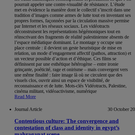
pourrait appeler une contre-visualité de résistance. L’étude
met en évidence la manière dont le collectif s’inscrit dans une
tradition d’images comme armes de lutte tout en inventant ses
propres formes, façonnées par la circulation massive permise
par Internet et les réseaux sociaux. Les vidéotracts
déconstruisent les représentations hégémoniques tout en
réinscrivant des fragments de réalité palestinienne absents de
l’espace médiatique dominant. Le montage y occupe une
place centrale : il devient un geste heuristique de mise en
relation, un mode d’engagement affectif (pathos, attraction) et
un vecteur possible d’action et d’éthique. Ces films se
définissent par une esthétique hétérogène – entre ironie
grinçante, poéticité, rage et onirisme – mais convergent vers
une même finalité : faire image là où ne circulent que des
visuels clos, ouvrir ainsi un espace de visibilité, de
reconnaissance et de lutte. Mots-clés Vidéotracts, Palestine,
cinéma militant, vidéoactivisme, numérique
Read More
Journal Article
30 October 2
Contentious culture: The convergence and
contestation of class and identity in egypt’s
mahraganat scene