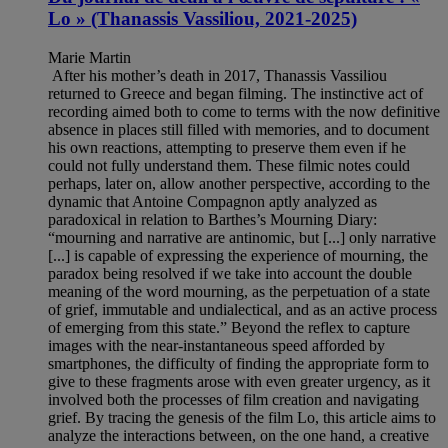
Lo » (Thanassis Vassiliou, 2021-2025)
Marie Martin
After his mother’s death in 2017, Thanassis Vassiliou
returned to Greece and began filming. The instinctive act of
recording aimed both to come to terms with the now definitive
absence in places still filled with memories, and to document
his own reactions, attempting to preserve them even if he
could not fully understand them. These filmic notes could
perhaps, later on, allow another perspective, according to the
dynamic that Antoine Compagnon aptly analyzed as
paradoxical in relation to Barthes’s Mourning Diary:
“mourning and narrative are antinomic, but [...] only narrative
[...] is capable of expressing the experience of mourning, the
paradox being resolved if we take into account the double
meaning of the word mourning, as the perpetuation of a state
of grief, immutable and undialectical, and as an active process
of emerging from this state.” Beyond the reflex to capture
images with the near-instantaneous speed afforded by
smartphones, the difficulty of finding the appropriate form to
give to these fragments arose with even greater urgency, as it
involved both the processes of film creation and navigating
grief. By tracing the genesis of the film Lo, this article aims to
analyze the interactions between, on the one hand, a creative