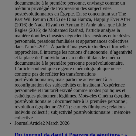
documentaire à la première personne, envisagé comme un
médium privilégié de l’expression des subjectivités
postrévolutionnaires en Égypte. En se concentrant sur The
Past Will Return (2015) de Dina Hamza, Happily Ever After
(2016) de Nada Riyadh et Ayman El Amir, ainsi que Little
Eagles (2016) de Mohamed Rashad, l’article analyse la
manière dont les cinéastes négocient les tensions entre désirs
personnels, pressions familiales et appartenances collectives
dans l’après-2011. À partir d’analyses textuelles et formelles
rapprochées, il interroge les notions d’autonomie, d’agentivité
et la place de l’individu face au collectif dans le cinéma
documentaire à la première personne postrévolutionnaire.
L’article soutient que ce genre cinématographique ne se
contente pas de refléter les transformations
postrévolutionnaires, mais participe activement à la
reconfiguration des subjectivités en instituant l’expérience
personnelle et l’autoréflexivité comme modes politiques et
esthétiques pleinement légitimes. Mots-clés Cinéma égyptien
postrévolutionnaire ; documentaire à la première personne ;
révolution égyptienne (2011) ; carnets filmiques ; relations
individu-collectif ; subjectivité postrévolutionnaire ; mémoire
collective
Journal Article
2 March 2026
Du journal de deuil à l’œuvre de sépulture : «