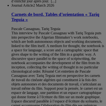
d’enrichir jour après jour. [...]
Journal Article
2 March 2026
Carnets de bord. Tables d’orientation « Tariq
Teguia »
Pascale Cassagnau, Tariq Teguia
This interview by Pascale Cassagnau with Tariq Teguia puts
into perspective the Algerian filmmaker’s work notebooks,
which are both autonomous objects and working documents,
linked to the film itself. A medium for thought, the notebook is
a space for language, a score and a cartographic space that
gives shape to the writing of the film in a graphic way. A
discursive space parallel to the space of scriptwriting, the
notebook accompanies the development of the film from its
inception, collecting the writing of thought in no particular
chronological order. Résumé Cet entretien de Pascale
Cassagnau avec Tariq Teguia met en perspective les carnets
de travail du cinéaste algérien qui constituent à la fois des
objets autonomes et des documents de travail, s’articulant au
travail même du film. Support pour la pensée, le carnet est un
espace de langage, une partition et un espace cartographique
qui donne forme à l’écriture du film sur un mode graphique.
Espace discursif parallèle à l’espace d’écriture du scénario, le
carnet accompagne l’élaboration du film dès ses prémices,