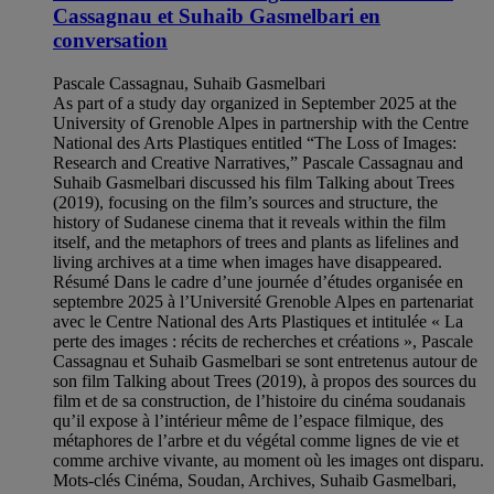
Cassagnau et Suhaib Gasmelbari en
conversation
Pascale Cassagnau, Suhaib Gasmelbari
As part of a study day organized in September 2025 at the
University of Grenoble Alpes in partnership with the Centre
National des Arts Plastiques entitled “The Loss of Images:
Research and Creative Narratives,” Pascale Cassagnau and
Suhaib Gasmelbari discussed his film Talking about Trees
(2019), focusing on the film’s sources and structure, the
history of Sudanese cinema that it reveals within the film
itself, and the metaphors of trees and plants as lifelines and
living archives at a time when images have disappeared.
Résumé Dans le cadre d’une journée d’études organisée en
septembre 2025 à l’Université Grenoble Alpes en partenariat
avec le Centre National des Arts Plastiques et intitulée « La
perte des images : récits de recherches et créations », Pascale
Cassagnau et Suhaib Gasmelbari se sont entretenus autour de
son film Talking about Trees (2019), à propos des sources du
film et de sa construction, de l’histoire du cinéma soudanais
qu’il expose à l’intérieur même de l’espace filmique, des
métaphores de l’arbre et du végétal comme lignes de vie et
comme archive vivante, au moment où les images ont disparu.
Mots-clés Cinéma, Soudan, Archives, Suhaib Gasmelbari,