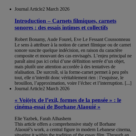
Journal Article
2 March 2026
Introduction – Carnets filmiques, carnets
sonores : des essais intimes et collectifs
Robert Bonamy, Aude Fourel, Eve Le Fessant Coussonneau
Le sens à attribuer à la notion de carnet filmique ou de carnet
sonore suscite quelque indécision, en raison du caractère
composite et mouvant des cas envisagés. L’enjeu principal ne
paraît ainsi pas ici celui d’une définition serrée d’un objet,
mais plutôt une attention accordée à des tentatives de
réalisation. De surcroît, si la forme-carnet permet à peu près
tout, elle n’interdit donc véritablement rien : l’esquisse, le
brouillon, l’approximation, voire l’échec et l’interruption. [...]
Journal Article
2 March 2026
« Voi(e)x de l’exil, formes de la pensée » : le
cinéma-essai de Borhane Alaouié »
Elie Yazbek, Farah Alhashem
This article offers a comprehensive study of Borhane
Alaouié’s work, a central figure in modern Lebanese cinema,
situating it within the tradition of the essay film. Through an