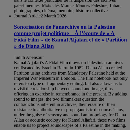
dans le contexte particulier de la dispersion des archives
palestiniennes. Mots-clés Monica Maurer, Palestine, Liban,
photographies, cinéma, mémoire, histoire collective
Journal Article
2 March 2026
Sonorisation de l’anarchive ou la Palestine
comme projet politique – À l’écoute de « A
Fidai Film » de Kamal Aljafari et de « Partition
» de Diana Allan
Judith Abensour
Kamal Aljafari’s A Fidai Film draws on Palestinian archives
confiscated by Israel in Beirut in 1982. Diana Allan created
Partition using archives from Mandatory Palestine held at the
Imperial War Museum in London. The film notebook not only
refers to a type of fragmentary editing, but also allows us to
revisit the relationship between sound and image, thus
offering an exercise in remembrance in the present. By adding
sound to images, the two filmmakers question the
contradictions inherent in archives, their erasure or their
resistance to authoritative or propagandistic discourse. Thus,
under the guise of sensory and sound anthropology for Diana
Allan or acoustic ecology for Kamal Aljafari, these two films
enable us to project soundscapes of a Palestine in the making,