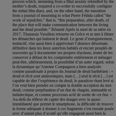
process which, stemming from a filial anxiety rekindled by the
mother’s death, required a co-writer to successfully configure
the initial film diary, and, on the other hand, the transition
from a journal of mourning to what Pierre Fédida called “the
work of sepulchre,” that is, “this preparation, after death, of
the place that will make communication between the living
and the dead possible.” Résumé Après la mort de sa mère en
2017, Thanassis Vassiliou retourne en Grèce et se met à filmer
les démarches qui balisent le deuil. Le geste d’enregistrement,
instinctif, vise aussi bien à apprivoiser l’absence désormais
définitive dans les lieux autrefois habités et encore peuplés de
souvenirs qu’à documenter ses propres réactions, tenter de les
conserver à défaut de les comprendre entièrement et ménager
peut-être, ultérieurement, la possibilité d’un autre regard, selon
la dynamique qu’Antoine Compagnon a bien analysée
comme paradoxale à propos du Journal de deuil barthésien : «
deuil et récit sont antinomiques, mais […] seul le récit […] est
capable de dire l’expérience du deuil, le paradoxe étant levé si
l’on veut bien prendre en compte la double acception du mot
deuil, comme perpétuation d’un état de chagrin, immuable et
indialectique, et comme processus actif de sortie de cet état. »
Au-delà du réflexe de capter des images avec la quasi-
immédiateté que permet le smartphone, la difficulté de trouver
la forme adéquate à donner à ces fragments s’est ensuite posée
avec d’autant plus d’acuité qu’elle engageait aussi bien la