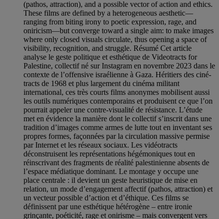
(pathos, attraction), and a possible vector of action and ethics.
These films are defined by a heterogeneous aesthetic—
ranging from biting irony to poetic expression, rage, and
oniricism—but converge toward a single aim: to make images
where only closed visuals circulate, thus opening a space of
visibility, recognition, and struggle. Résumé Cet article
analyse le geste politique et esthétique de Videotracts for
Palestine, collectif né sur Instagram en novembre 2023 dans le
contexte de l’offensive israélienne à Gaza. Héritiers des ciné-
tracts de 1968 et plus largement du cinéma militant
international, ces très courts films anonymes mobilisent aussi
les outils numériques contemporains et produisent ce que l’on
pourrait appeler une contre-visualité de résistance. L’étude
met en évidence la manière dont le collectif s’inscrit dans une
tradition d’images comme armes de lutte tout en inventant ses
propres formes, façonnées par la circulation massive permise
par Internet et les réseaux sociaux. Les vidéotracts
déconstruisent les représentations hégémoniques tout en
réinscrivant des fragments de réalité palestinienne absents de
l’espace médiatique dominant. Le montage y occupe une
place centrale : il devient un geste heuristique de mise en
relation, un mode d’engagement affectif (pathos, attraction) et
un vecteur possible d’action et d’éthique. Ces films se
définissent par une esthétique hétérogène – entre ironie
grinçante, poéticité, rage et onirisme – mais convergent vers