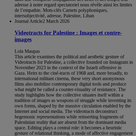
adresse à notre regard spectatoriel nous révèle ainsi les limites
de l’empathie. Mots-clés Carnets polyphoniques,
intersubjectivité, adresse, Palestine, Liban
Journal Article
2 March 2026
Videotracts for Palestine : Images et contre-
images
Lola Maupas
This article examines the political and aesthetic gesture of
Videotracts for Palestine, a collective founded on Instagram in
November 2023 in the context of the Israeli offensive in
Gaza. Heirs to the ciné-tracts of 1968 and, more broadly, to
international militant cinema, these very short anonymous
films also mobilize contemporary digital tools and produce
what might be called a counter-visuality of resistance. The
study highlights how the collective situates itself within a
tradition of images as weapons of struggle while inventing its
own forms, shaped by the massive circulation enabled by the
Internet and social media. The videotracts deconstruct
hegemonic representations while reinserting fragments of
Palestinian reality that are absent from the dominant media
space. Editing plays a central role: it becomes a heuristic
gesture of relational thinking, a mode of affective engagement