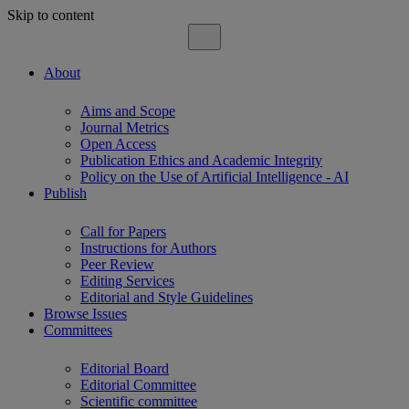
Skip to content
About
Aims and Scope
Journal Metrics
Open Access
Publication Ethics and Academic Integrity
Policy on the Use of Artificial Intelligence - AI
Publish
Call for Papers
Instructions for Authors
Peer Review
Editing Services
Editorial and Style Guidelines
Browse Issues
Committees
Editorial Board
Editorial Committee
Scientific committee