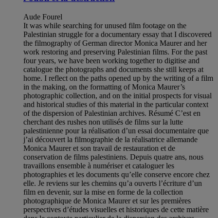
Aude Fourel
It was while searching for unused film footage on the
Palestinian struggle for a documentary essay that I discovered
the filmography of German director Monica Maurer and her
work restoring and preserving Palestinian films. For the past
four years, we have been working together to digitise and
catalogue the photographs and documents she still keeps at
home. I reflect on the paths opened up by the writing of a film
in the making, on the formatting of Monica Maurer’s
photographic collection, and on the initial prospects for visual
and historical studies of this material in the particular context
of the dispersion of Palestinian archives. Résumé C’est en
cherchant des rushes non utilisés de films sur la lutte
palestinienne pour la réalisation d’un essai documentaire que
j’ai découvert la filmographie de la réalisatrice allemande
Monica Maurer et son travail de restauration et de
conservation de films palestiniens. Depuis quatre ans, nous
travaillons ensemble à numériser et cataloguer les
photographies et les documents qu’elle conserve encore chez
elle. Je reviens sur les chemins qu’a ouverts l’écriture d’un
film en devenir, sur la mise en forme de la collection
photographique de Monica Maurer et sur les premières
perspectives d’études visuelles et historiques de cette matière