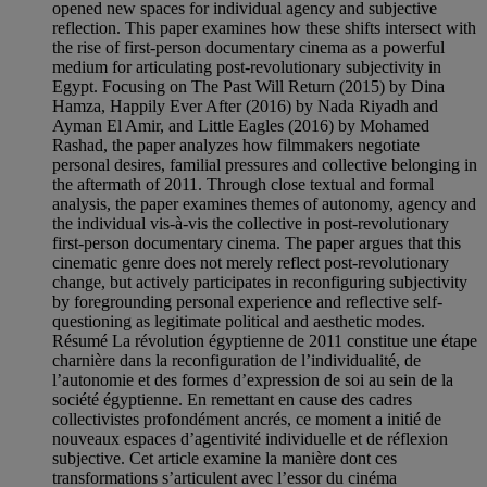
opened new spaces for individual agency and subjective
reflection. This paper examines how these shifts intersect with
the rise of first-person documentary cinema as a powerful
medium for articulating post-revolutionary subjectivity in
Egypt. Focusing on The Past Will Return (2015) by Dina
Hamza, Happily Ever After (2016) by Nada Riyadh and
Ayman El Amir, and Little Eagles (2016) by Mohamed
Rashad, the paper analyzes how filmmakers negotiate
personal desires, familial pressures and collective belonging in
the aftermath of 2011. Through close textual and formal
analysis, the paper examines themes of autonomy, agency and
the individual vis-à-vis the collective in post-revolutionary
first-person documentary cinema. The paper argues that this
cinematic genre does not merely reflect post-revolutionary
change, but actively participates in reconfiguring subjectivity
by foregrounding personal experience and reflective self-
questioning as legitimate political and aesthetic modes.
Résumé La révolution égyptienne de 2011 constitue une étape
charnière dans la reconfiguration de l’individualité, de
l’autonomie et des formes d’expression de soi au sein de la
société égyptienne. En remettant en cause des cadres
collectivistes profondément ancrés, ce moment a initié de
nouveaux espaces d’agentivité individuelle et de réflexion
subjective. Cet article examine la manière dont ces
transformations s’articulent avec l’essor du cinéma