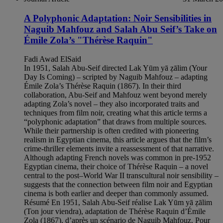
A Polyphonic Adaptation: Noir Sensibilities in
Naguib Mahfouz and Salah Abu Seif’s Take on
Émile Zola’s "Thérèse Raquin"
Fadi Awad ElSaid
In 1951, Salah Abu-Seif directed Lak Yūm yā ẓālim (Your
Day Is Coming) – scripted by Naguib Mahfouz – adapting
Émile Zola’s Thérèse Raquin (1867). In their third
collaboration, Abu-Seif and Mahfouz went beyond merely
adapting Zola’s novel – they also incorporated traits and
techniques from film noir, creating what this article terms a
“polyphonic adaptation” that draws from multiple sources.
While their partnership is often credited with pioneering
realism in Egyptian cinema, this article argues that the film’s
crime-thriller elements invite a reassessment of that narrative.
Although adapting French novels was common in pre-1952
Egyptian cinema, their choice of Thérèse Raquin – a novel
central to the post–World War II transcultural noir sensibility –
suggests that the connection between film noir and Egyptian
cinema is both earlier and deeper than commonly assumed.
Résumé En 1951, Salah Abu-Seif réalise Lak Yūm yā ẓālim
(Ton jour viendra), adaptation de Thérèse Raquin d’Émile
Zola (1867), d’après un scénario de Naguib Mahfouz. Pour