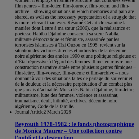
women. It employs a narrative structure that combines several
film genres – film-letter, film-journey, film-poem, and film-
archive – showing situations in which memories and pain are
shared, as well as the necessary perpetuation of a struggle that
is more relevant than ever. Résumé Cet article examine la
manière dont Lettre à ma sœur (2006), que la réalisatrice et
poétesse Habiba Djahnine consacre à sa sœur Nabila,
militante démocratique et féministe, assassinée par les
terroristes islamistes à Tizi Ouzou en 1995, revient sur la
situation des victimes directes et indirectes de la décennie
noire algérienne des années 1990 et une politique religieuse et
d’État répressive à l’égard des femmes. Il met en œuvre une
construction narrative située entre plusieurs genres filmiques –
film-lettre, film-voyage, film-poème et film-archive – nous
donnant à voir des situations faites de partage du souvenir et
de la douleur, et la nécessaire perpétuation d’un combat plus
que jamais d’actualité. Mots-clés Nabila Djahnine, film-lettre,
militantisme, lutte des femmes, violence et assassinat,
traumatisme, deuil, intimité, archives, décennie noire
algérienne, Code de la famille.
Journal Article
2 March 2026
Beyrouth 1978-1982 : le fonds photographique
de Monica Maurer – Une collection contre
l’oubli et la destruction