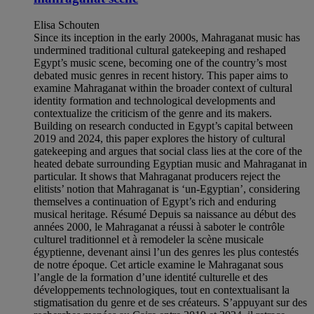
Elisa Schouten
Since its inception in the early 2000s, Mahraganat music has
undermined traditional cultural gatekeeping and reshaped
Egypt’s music scene, becoming one of the country’s most
debated music genres in recent history. This paper aims to
examine Mahraganat within the broader context of cultural
identity formation and technological developments and
contextualize the criticism of the genre and its makers.
Building on research conducted in Egypt’s capital between
2019 and 2024, this paper explores the history of cultural
gatekeeping and argues that social class lies at the core of the
heated debate surrounding Egyptian music and Mahraganat in
particular. It shows that Mahraganat producers reject the
elitists’ notion that Mahraganat is ‘un-Egyptian’, considering
themselves a continuation of Egypt’s rich and enduring
musical heritage. Résumé Depuis sa naissance au début des
années 2000, le Mahraganat a réussi à saboter le contrôle
culturel traditionnel et à remodeler la scène musicale
égyptienne, devenant ainsi l’un des genres les plus contestés
de notre époque. Cet article examine le Mahraganat sous
l’angle de la formation d’une identité culturelle et des
développements technologiques, tout en contextualisant la
stigmatisation du genre et de ses créateurs. S’appuyant sur des