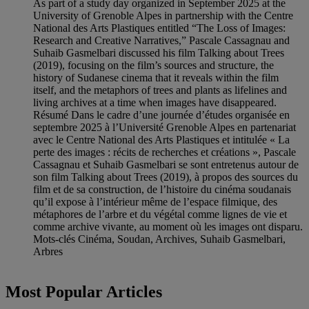
As part of a study day organized in September 2025 at the
University of Grenoble Alpes in partnership with the Centre
National des Arts Plastiques entitled “The Loss of Images:
Research and Creative Narratives,” Pascale Cassagnau and
Suhaib Gasmelbari discussed his film Talking about Trees
(2019), focusing on the film’s sources and structure, the
history of Sudanese cinema that it reveals within the film
itself, and the metaphors of trees and plants as lifelines and
living archives at a time when images have disappeared.
Résumé Dans le cadre d’une journée d’études organisée en
septembre 2025 à l’Université Grenoble Alpes en partenariat
avec le Centre National des Arts Plastiques et intitulée « La
perte des images : récits de recherches et créations », Pascale
Cassagnau et Suhaib Gasmelbari se sont entretenus autour de
son film Talking about Trees (2019), à propos des sources du
film et de sa construction, de l’histoire du cinéma soudanais
qu’il expose à l’intérieur même de l’espace filmique, des
métaphores de l’arbre et du végétal comme lignes de vie et
comme archive vivante, au moment où les images ont disparu.
Mots-clés Cinéma, Soudan, Archives, Suhaib Gasmelbari,
Arbres
Most Popular Articles