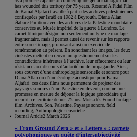
as a promise capable of countering the genocidal logic that
has wounded this territory for 75 years. Résumé A Fidai Film
de Kamal Aljafari travaille à partir des archives palestiniennes
confisquées par Israël en 1982 à Beyrouth. Diana Allan
élabore Partition avec des archives de la Palestine mandataire
conservées au Musée impérial de la guerre à Londres. Le
carnet filmique désigne non seulement un type de montage
fragmentaire, mais il permet aussi de revenir sur les rapports
entre son et image, proposant ainsi un exercice de
remémoration au présent. En sonorisant les images, les deux
cinéastes mettent en œuvre un questionnement sur les
contradictions inhérentes à l’archive, leur effacement ou leur
résistance aux discours d’autorité ou de propagande. Ainsi,
sous couvert d’une anthropologie sensorielle et sonore pour
Diana Allan ou d’une écologie acoustique pour Kamal
Aljafari, ces deux films nous permettent de projeter des
paysages sonores d’une Palestine en devenir, comme une
promesse en mesure de déjouer la logique génocidaire qui
meurtrit ce territoire depuis 75 ans. Mots-clés Found footage
film, Archives, Son, Palestine, Paysage sonore, field
recording, Anthropologie sensorielle
Journal Article
2 March 2026
« From Ground Zero » et « Letters » : carnets
polyphoniques en quête d’intersubjectivité