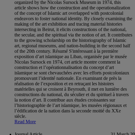
organized by the Nicolas Sursock Museum in 1974, this
article shows how the construction and the operationalization
of the concept of Islamic art overlapped with postcolonial
endeavors to foster national identity. By closely examining the
making of the art exhibition and tracing material histories
intersecting in Beirut, it elicits constructions of the national,
the secular, and the spiritual via the notion of art. It contributes
to the growing scholarship on the historiography of Islamic
art, regional museums, and nation-building in the second half
of the 20th century. Résumé S'intéressant à la première
exposition d’art islamique au Liban, organisée par le musée
Nicolas Sursock en 1974, cet article montre comment la
construction et l’opérationnalisation du concept d’art
islamique se sont chevauchées avec les efforts postcoloniaux
promouvant l’identité nationale. En examinant de près la
réalisation de l’exposition et en retraçant les histoires
matérielles qui se croisent à Beyrouth, il met en lumière des
constructions du national, du séculier et du spirituel à travers
la notion d’art. Il contribue aux études croissantes sur
l’historiographie de l’art islamique, les musées régionaux et
l’édification de la nation dans la seconde moitié du XXe
siècle.
Read More
Journal Article
31 March 2