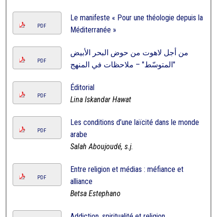
Le manifeste « Pour une théologie depuis la
PDF
Méditerranée »
من أجل لاهوت من حوض البحر الأبيض
PDF
المتوسّط" – ملاحظات في المنهج"
Éditorial
PDF
Lina Iskandar Hawat
Les conditions d’une laïcité dans le monde
PDF
arabe
Salah Aboujoudé, s.j.
Entre religion et médias : méfiance et
PDF
alliance
Betsa Estephano
Addiction, spiritualité et religion