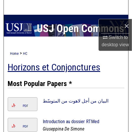
Search
Browse Collections
×
My Account
Switch to
desktop
view
About
>
Home
HC
Horizons et Conjonctures
Digital Commons Network™
Most Popular Papers *
البيان من أجل لاهوت من المتوسّط
PDF
Introduction au dossier RTMed
PDF
Giuseppina De Simone