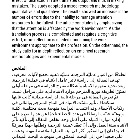
effect of distraction in the translated output and thus in making
mistakes. The study adopted a mixed research methodology,
quantitative and qualitative. The results showed an increase in the
number of errors due to the inability to manage attention
resources to the fullest. The article concludes by emphasizing
that the attention is affected by the work environment. As the
translation process is complicated and requires a cognitive
effort, more reflection is needed concerning the work
environment appropriate to the profession. On the other hand, the
study calls for in-depth reflection on empirical research
methodologies and experimental models.
الملخص
انطلاقًا من اعتبار عمليّة الترجمة عمليّة ذهنية تخضع لآليات معرفية،
تهدف المقالة إلى دراسة تأثير عامل الانتباه في عملية الترجمة.
وبعد تحديد مفهوم الانتباه وأشكاله تقترح الدراسة في مرحلة أولى
تصوّرًا لطريقة توزيع المترجم موارد الانتباه لديه على مراحل عمله.
ثمّ تعرض المقالة في مرحلة ثانية، لدراسة ميدانية كانت غايتها
استكشاف تأثير تشتّت الانتباه في النتاج المترجم وبالتالي في
ارتكاب الأخطاء. وقد اعتمدت الدراسة منهجية بحث مختلطة، كمّية
ونوعيّة. فبيّنت ارتفاعًا في عدد الأخطاء ناجمًا عن عدم القدرة على
إدارة موارد الانتباه على أكمل وجه. تخلص المقالة إلى تأكيد تأثّر
الانتباه ببيئة العمل وإلى أنّ تعقّد عملية الترجمة وتطلّبها جهدًا معرفيًا
قد يدفعان إلى التفكير أكثر في بيئة العمل الملائمة للمهنة. ودعت،
على صعيد آخر، إلى البحث المعمّق في منهجيات البحث الميداني