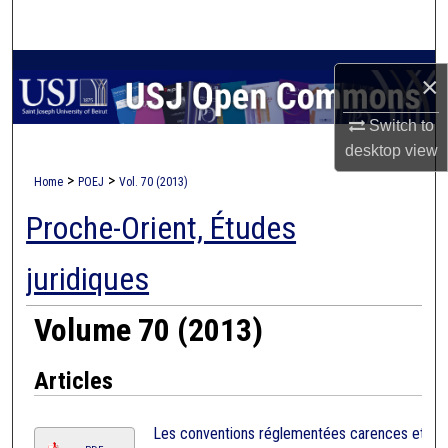
Search
Browse Collections
×
My Account
Switch to
desktop
view
About
>
>
Home
POEJ
Vol. 70 (2013)
Proche-Orient, Études
Digital Commons Network™
juridiques
Volume 70 (2013)
Articles
Les conventions réglementées carences et