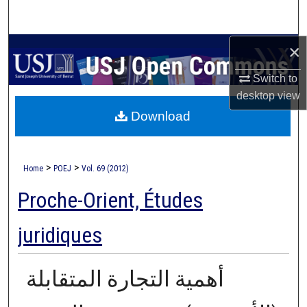
Search
×
Browse Collections
Switch to
My Account
desktop
view
Download
About
Digital Commons Network™
>
>
Home
POEJ
Vol. 69 (2012)
Proche-Orient, Études
juridiques
أهمية التجارة المتقابلة