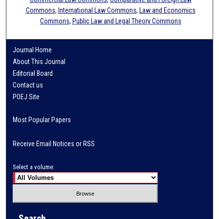
Commons
,
International Law Commons
,
Law and Economics
Commons
,
Public Law and Legal Theory Commons
Journal Home
About This Journal
Editorial Board
Contact us
POEJ Site
Most Popular Papers
Receive Email Notices or RSS
Select a volume:
Search