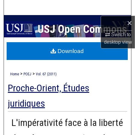
Search
×
Browse Collections
Switch to
My Account
desktop
view
Download
About
Digital Commons Network™
>
>
Home
POEJ
Vol. 67 (2011)
Proche-Orient, Études
juridiques
L'impérativité face à la liberté