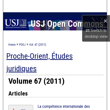
Search
Browse Collections
×
My Account
Switch to
desktop
view
About
>
>
Home
POEJ
Vol. 67 (2011)
Proche-Orient, Études
Digital Commons Network™
juridiques
Volume 67 (2011)
Articles
La compétence internationale des