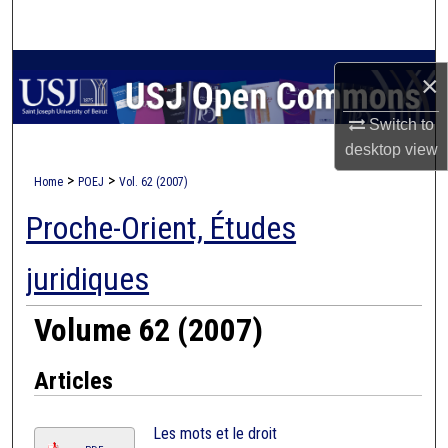
Search
Browse Collections
×
My Account
Switch to
desktop
view
About
>
>
Home
POEJ
Vol. 62 (2007)
Proche-Orient, Études
Digital Commons Network™
juridiques
Volume 62 (2007)
Articles
Les mots et le droit