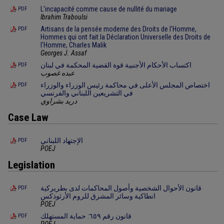
L'incapacité comme cause de nullité du mariage
PDF
Ibrahim Traboulsi
Artisans de la pensée moderne des Droits de l'Homme,
PDF
Hommes qui ont fait la Déclaration Universelle des Droits de
l'Homme, Charles Malik
Georges J. Assaf
اكتساب الأحكام الأجنبية قوة القضية المحكمة في لبنان
PDF
عبده غصوب
اختصاص المجلس الأعلى في محاكمة رئيس الوزراء والوزراء
PDF
في التشريعين اللبناني والفرنسي
دريد بشراوي
Case Law
الإجتهاد اللبناني
PDF
POEJ
Legislation
قانون الأحوال الشخصية وأصول المحاكمات لدى بطريركية
PDF
انطاكية وسائر المشرق للروم الأرثوذكس
POEJ
قانون رقم ٦٥٩: حماية المستهلك
PDF