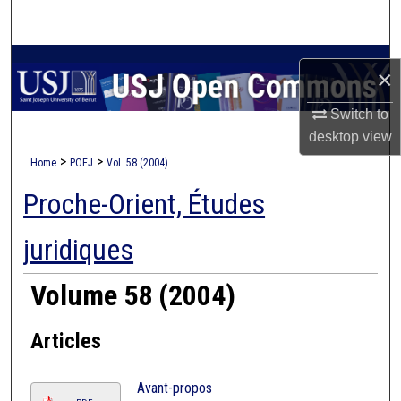
Search
Browse Collections
×
My Account
Switch to
desktop
view
About
>
>
Home
POEJ
Vol. 58 (2004)
Proche-Orient, Études
Digital Commons Network™
juridiques
Volume 58 (2004)
Articles
Avant-propos