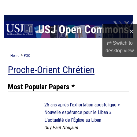
Search
Browse Collections
×
My Account
Switch to
desktop
view
About
>
Home
POC
Proche-Orient Chrétien
Digital Commons Network™
Most Popular Papers *
25 ans après l’exhortation apostolique «
Nouvelle espérance pour le Liban ».
L’actualité de l’Église au Liban
Guy Paul Noujaim