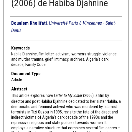
(2006) de Habiba Djahnine
Authors
Boualem Khelifati
,
Université Paris 8 Vincennes - Saint-
Denis
Keywords
Nabila Djahnine, film letter, activism, women’s struggle, violence
and murder, trauma, grief, intimacy, archives, Algeria’s dark
decade, Family Code
Document Type
Article
Abstract
This article explores how
Letter to My Sister
(2006), a film by
director and poet Habiba Djahnine dedicated to her sister Nabila, a
democratic and feminist activist who was murdered by Islamist
terrorists in Tizi Ouzou in 1995, revisits the fate of the direct and
indirect victims of Algeria’s dark decade of the 1990s and the
repressive religious and state policies towards women. It
employs a narrative structure that combines several film genres –