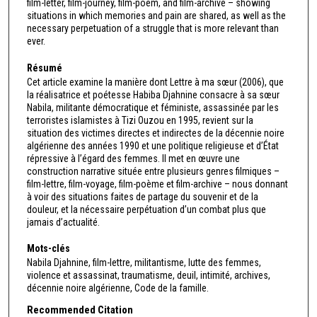
film-letter, film-journey, film-poem, and film-archive – showing
situations in which memories and pain are shared, as well as the
necessary perpetuation of a struggle that is more relevant than
ever.
Résumé
Cet article examine la manière dont Lettre à ma sœur (2006), que
la réalisatrice et poétesse Habiba Djahnine consacre à sa sœur
Nabila, militante démocratique et féministe, assassinée par les
terroristes islamistes à Tizi Ouzou en 1995, revient sur la
situation des victimes directes et indirectes de la décennie noire
algérienne des années 1990 et une politique religieuse et d’État
répressive à l’égard des femmes. Il met en œuvre une
construction narrative située entre plusieurs genres filmiques –
film-lettre, film-voyage, film-poème et film-archive – nous donnant
à voir des situations faites de partage du souvenir et de la
douleur, et la nécessaire perpétuation d’un combat plus que
jamais d’actualité.
Mots-clés
Nabila Djahnine, film-lettre, militantisme, lutte des femmes,
violence et assassinat, traumatisme, deuil, intimité, archives,
décennie noire algérienne, Code de la famille.
Recommended Citation