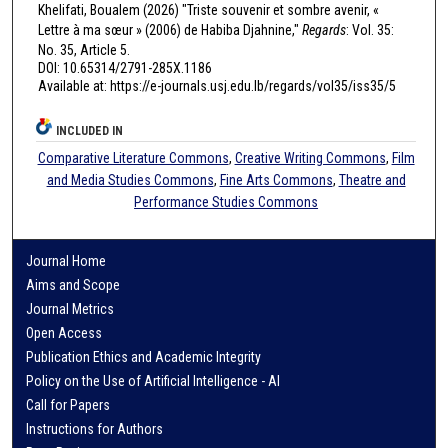
Khelifati, Boualem (2026) "Triste souvenir et sombre avenir, «
Lettre à ma sœur » (2006) de Habiba Djahnine,"
Regards
: Vol. 35:
No. 35, Article 5.
DOI: 10.65314/2791-285X.1186
Available at: https://e-journals.usj.edu.lb/regards/vol35/iss35/5
INCLUDED IN
Comparative Literature Commons
,
Creative Writing Commons
,
Film
and Media Studies Commons
,
Fine Arts Commons
,
Theatre and
Performance Studies Commons
Journal Home
Aims and Scope
Journal Metrics
Open Access
Publication Ethics and Academic Integrity
Policy on the Use of Artificial Intelligence - AI
Call for Papers
Instructions for Authors