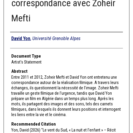
correspondance avec Zoheir
Mefti
Authors
David Yon
,
Université Grenoble Alpes
Document Type
Artist's Statement
Abstract
Entre 2011 et 2012, Zoheir Mefti et David Yon ont entretenu une
correspondance autour de la réalisation filmique. A travers leurs
échanges, ils questionnent la nécessité de l’image. Zoheir Mefti
travaille un geste filmique de l’urgence, tandis que David Yon
prépare un film en Algérie dans un temps plus long. Après les
mots, ils partagent des images et des sons, tels des carnets
filmiques, dans lesquels ils donnent leurs positions et interrogent
les liens entre la vie et le cinéma.
Recommended Citation
Yon, David (2026) "Le vent du Sud, « La nuit et l’enfant » – Récit