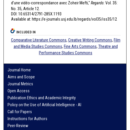
d’une vidéo-correspondance avec Zoheir Mefti,"
Regards
: Vol. 35:
No. 35, Article 12.
DOI: 10.65314/2791-285X.1193
Available at: https://e-journals.usj.edu.lb/regards/vol35/iss35/12
INCLUDED IN
Comparative Literature Commons
,
Creative Writing Commons
,
Film
and Media Studies Commons
,
Fine Arts Commons
,
Theatre and
Performance Studies Commons
Journal Home
Aims and Scope
Journal Metrics
Open Access
Publication Ethics and Academic Integrity
Policy on the Use of Artificial Intelligence - AI
Call for Papers
Instructions for Authors
Peer-Review