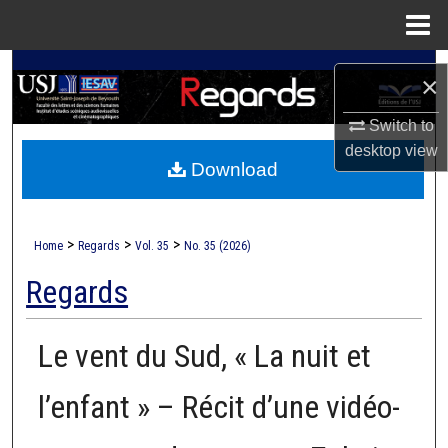
Menu
Home
Search
×
Browse Collections
Switch to
desktop
view
Download
My Account
About
>
>
>
Home
Regards
Vol. 35
No. 35 (2026)
Digital Commons Network™
Regards
Le vent du Sud, « La nuit et
l’enfant » – Récit d’une vidéo-