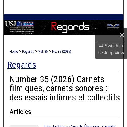
Search
Browse Collections
×
My Account
Switch to
About
>
>
>
Home
Regards
Vol. 35
No. 35 (2026)
desktop
view
Regards
Digital Commons Network™
Number 35 (2026) Carnets
filmiques, carnets sonores :
des essais intimes et collectifs
Articles
Introduction – Carnets filmiques, carnets