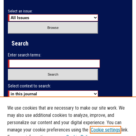
Select an issue:
Search
Enter search terms:
Select context to search:
Advanced Search
We use cookies that are necessary to make our site work. We
may also use additional cookies to analyze, improve, and
E-ISSN: 2791-285X
personalize our content and your digital experience. You can
manage your cookie preferences using the
Cookie settings
link.
PRINT ISSN: 2523-9732