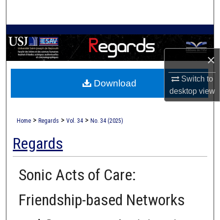
Search
Browse Collections
×
My Account
Switch to
Download
About
desktop
view
Digital Commons Network™
>
>
>
Home
Regards
Vol. 34
No. 34 (2025)
Regards
Sonic Acts of Care:
Friendship-based Networks