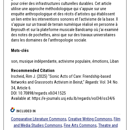
pour créer des infrastructures culturelles durables. Cet article
utilise une approche méthodologique qui s’appuie sur une
enquête anthropologique et des récits d’artistes qui établissent
un lien entre les interventions sonores et l’activisme de la base. Il
s’appuie sur un travail de terrain numérique réalisé en personne à
Beyrouth et sur la plateforme musicale Bandcamp où j’ai examiné
des notes de pochettes, ainsi que sur des travaux universitaires
dans les domaines de l’anthropologie sociale.
Mots-clés
son, musique indépendante, activisme populaire, émotions, Liban
Recommended Citation
Irscheid, Rim J. (2025) "Sonic Acts of Care: Friendship-based
Networks and Grassroots Activism in Beirut,"
Regards
: Vol. 34: No.
34, Article 6.
DOI: 10.70898/regards.v0i34.1525
Available at: https://e-journals.usj.edu.lb/regards/vol34/iss34/6
INCLUDED IN
Comparative Literature Commons
,
Creative Writing Commons
,
Film
and Media Studies Commons
,
Fine Arts Commons
,
Theatre and