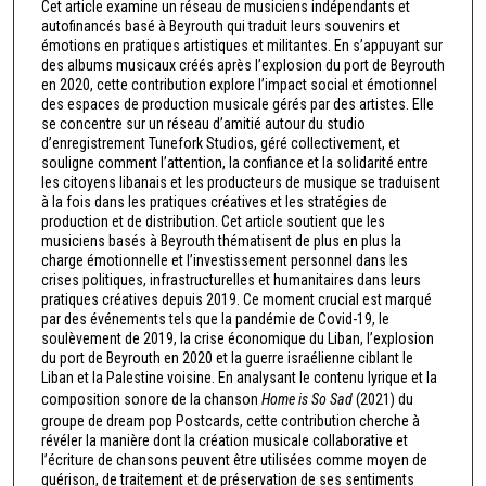
Cet article examine un réseau de musiciens indépendants et
autofinancés basé à Beyrouth qui traduit leurs souvenirs et
émotions en pratiques artistiques et militantes. En s’appuyant sur
des albums musicaux créés après l’explosion du port de Beyrouth
en 2020, cette contribution explore l’impact social et émotionnel
des espaces de production musicale gérés par des artistes. Elle
se concentre sur un réseau d’amitié autour du studio
d’enregistrement Tunefork Studios, géré collectivement, et
souligne comment l’attention, la confiance et la solidarité entre
les citoyens libanais et les producteurs de musique se traduisent
à la fois dans les pratiques créatives et les stratégies de
production et de distribution. Cet article soutient que les
musiciens basés à Beyrouth thématisent de plus en plus la
charge émotionnelle et l’investissement personnel dans les
crises politiques, infrastructurelles et humanitaires dans leurs
pratiques créatives depuis 2019. Ce moment crucial est marqué
par des événements tels que la pandémie de Covid-19, le
soulèvement de 2019, la crise économique du Liban, l’explosion
du port de Beyrouth en 2020 et la guerre israélienne ciblant le
Liban et la Palestine voisine. En analysant le contenu lyrique et la
composition sonore de la chanson
Home is So Sad
(2021) du
groupe de dream pop Postcards, cette contribution cherche à
révéler la manière dont la création musicale collaborative et
l’écriture de chansons peuvent être utilisées comme moyen de
guérison, de traitement et de préservation de ses sentiments