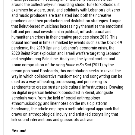
around the collectively-run recording studio Tunefork Studios, it
examines how care, trust, and solidarity with Lebanon’s citizens
and music producers are translated into both their creative
practices and their production and distribution strategies. I argue
that Beirut-based musicians increasingly thematise the emotional
toll and personal investment in political, infrastructural and
humanitarian crises in their creative practices since 2019. This
crucial moment in time is marked by events such as the Covid-19
pandemic, the 2019 Uprising, Lebanon’s economic crisis, the
2020 Beirut Port explosion and Israeli warfare targeting Lebanon
and neighbouring Palestine. Analysing the lyrical content and
sonic composition of the song
Home is So Sad
(2021) by the
dream pop band Postcards, this contribution seeks to reveal the
way in which collaborative music-making and songwriting can be
used as a way of healing, processing, and preserving its
sentiments to create sustainable cultural infrastructures. Drawing
on digital in-person fieldwork conducted in Beirut, alongside
scholarly work from the field of social anthropology,
ethnomusicology, and liner notes on the music platform
Bandcamp, the article employs a methodological approach that
draws on anthropological inquiry and artist-led storytelling that
link sound interventions and grassroots activism.
Résumé