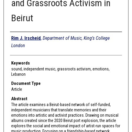
and Grassroots Activism in
Beirut
Authors
Rim J. Irscheid
,
Department of Music, King’s College
London
Keywords
sound, independent music, grassroots activism, emotions,
Lebanon
Document Type
Article
Abstract
The article examines a Beirut-based network of self-funded,
independent musicians that translate memories and their
emotions into artistic and activist practices. Drawing on musical
albums created since the 2020 Beirut port explosion, the article
explores the social and emotional impact of artist-run spaces for
music production. Focusing on a friendship-based network