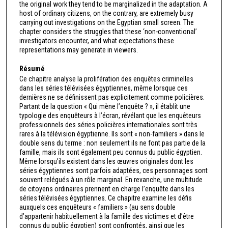
the original work they tend to be marginalized in the adaptation. A
host of ordinary citizens, on the contrary, are extremely busy
carrying out investigations on the Egyptian small screen. The
chapter considers the struggles that these ‘non-conventional’
investigators encounter, and what expectations these
representations may generate in viewers.
Résumé
Ce chapitre analyse la prolifération des enquêtes criminelles
dans les séries télévisées égyptiennes, même lorsque ces
dernières ne se définissent pas explicitement comme policières.
Partant de la question « Qui mène l’enquête ? », il établit une
typologie des enquêteurs à l’écran, révélant que les enquêteurs
professionnels des séries policières internationales sont très
rares à la télévision égyptienne. Ils sont « non-familiers » dans le
double sens du terme : non seulement ils ne font pas partie de la
famille, mais ils sont également peu connus du public égyptien.
Même lorsqu’ils existent dans les œuvres originales dont les
séries égyptiennes sont parfois adaptées, ces personnages sont
souvent relégués à un rôle marginal. En revanche, une multitude
de citoyens ordinaires prennent en charge l’enquête dans les
séries télévisées égyptiennes. Ce chapitre examine les défis
auxquels ces enquêteurs « familiers » (au sens double
d’appartenir habituellement à la famille des victimes et d’être
connus du public égyptien) sont confrontés, ainsi que les