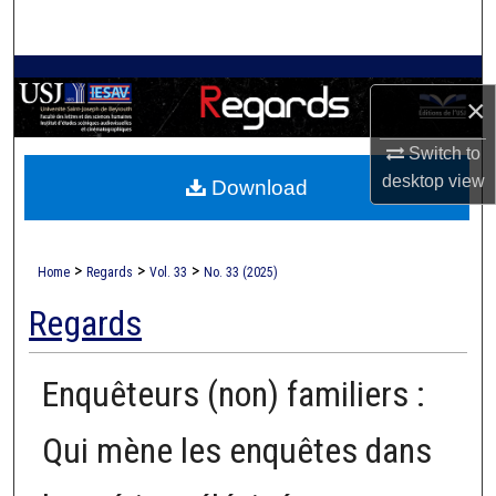
Search
Browse Collections
×
My Account
Switch to
desktop
view
Download
About
Digital Commons Network™
>
>
>
Home
Regards
Vol. 33
No. 33 (2025)
Regards
Enquêteurs (non) familiers :
Qui mène les enquêtes dans