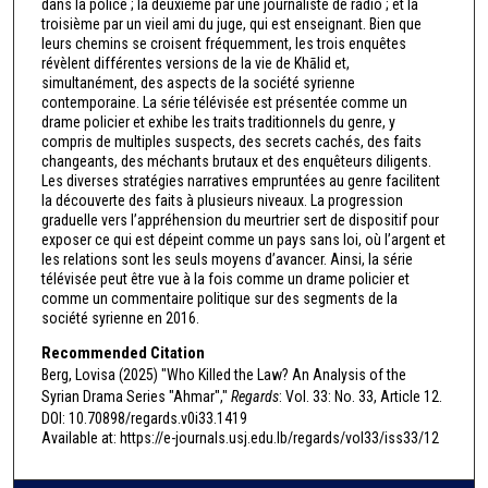
dans la police ; la deuxième par une journaliste de radio ; et la
troisième par un vieil ami du juge, qui est enseignant. Bien que
leurs chemins se croisent fréquemment, les trois enquêtes
révèlent différentes versions de la vie de Khālid et,
simultanément, des aspects de la société syrienne
contemporaine. La série télévisée est présentée comme un
drame policier et exhibe les traits traditionnels du genre, y
compris de multiples suspects, des secrets cachés, des faits
changeants, des méchants brutaux et des enquêteurs diligents.
Les diverses stratégies narratives empruntées au genre facilitent
la découverte des faits à plusieurs niveaux. La progression
graduelle vers l’appréhension du meurtrier sert de dispositif pour
exposer ce qui est dépeint comme un pays sans loi, où l’argent et
les relations sont les seuls moyens d’avancer. Ainsi, la série
télévisée peut être vue à la fois comme un drame policier et
comme un commentaire politique sur des segments de la
société syrienne en 2016.
Recommended Citation
Berg, Lovisa (2025) "Who Killed the Law? An Analysis of the
Syrian Drama Series "Ahmar","
Regards
: Vol. 33: No. 33, Article 12.
DOI: 10.70898/regards.v0i33.1419
Available at: https://e-journals.usj.edu.lb/regards/vol33/iss33/12