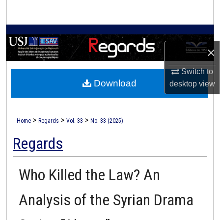
Search
Browse Collections
×
My Account
Switch to
Download
About
desktop
view
Digital Commons Network™
>
>
>
Home
Regards
Vol. 33
No. 33 (2025)
Regards
Who Killed the Law? An
Analysis of the Syrian Drama