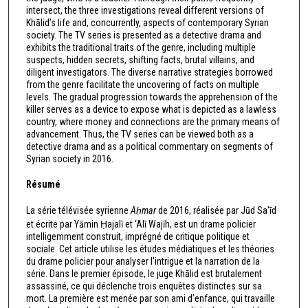
intersect, the three investigations reveal different versions of
Khālid’s life and, concurrently, aspects of contemporary Syrian
society. The TV series is presented as a detective drama and
exhibits the traditional traits of the genre, including multiple
suspects, hidden secrets, shifting facts, brutal villains, and
diligent investigators. The diverse narrative strategies borrowed
from the genre facilitate the uncovering of facts on multiple
levels. The gradual progression towards the apprehension of the
killer serves as a device to expose what is depicted as a lawless
country, where money and connections are the primary means of
advancement. Thus, the TV series can be viewed both as a
detective drama and as a political commentary on segments of
Syrian society in 2016.
Résumé
La série télévisée syrienne
Aḥmar
de 2016, réalisée par Jūd Sa‘īd
et écrite par Yāmin Ḥajalī et ‘Alī Wajīh, est un drame policier
intelligemment construit, imprégné de critique politique et
sociale. Cet article utilise les études médiatiques et les théories
du drame policier pour analyser l’intrigue et la narration de la
série. Dans le premier épisode, le juge Khālid est brutalement
assassiné, ce qui déclenche trois enquêtes distinctes sur sa
mort. La première est menée par son ami d’enfance, qui travaille