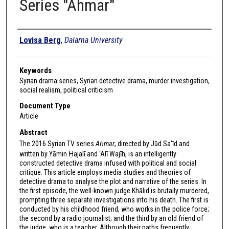
Series "Ahmar"
Authors
Lovisa Berg
,
Dalarna University
Keywords
Syrian drama series, Syrian detective drama, murder investigation,
social realism, political criticism
Document Type
Article
Abstract
The 2016 Syrian TV series
Aḥmar
, directed by Jūd Sa‘īd and
written by Yāmin Ḥajalī and ‘Alī Wajīh, is an intelligently
constructed detective drama infused with political and social
critique. This article employs media studies and theories of
detective drama to analyse the plot and narrative of the series. In
the first episode, the well-known judge Khālid is brutally murdered,
prompting three separate investigations into his death. The first is
conducted by his childhood friend, who works in the police force;
the second by a radio journalist; and the third by an old friend of
the judge, who is a teacher. Although their paths frequently