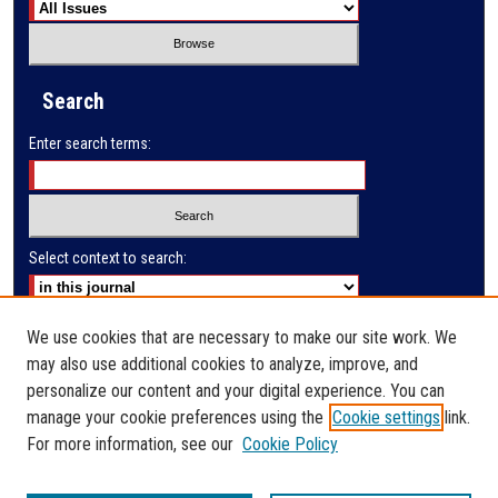
Search
Enter search terms:
Select context to search:
Advanced Search
We use cookies that are necessary to make our site work. We
may also use additional cookies to analyze, improve, and
E-ISSN: 2791-285X
personalize our content and your digital experience. You can
manage your cookie preferences using the
Cookie settings
link.
PRINT ISSN: 2523-9732
For more information, see our
Cookie Policy