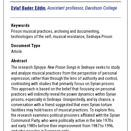
Authors
Eylaf Bader Eddin
,
Assistant professor, Davidson College
Keywords
Prison musical practices, archiving and documenting,
technologies of the self, musical resistance, Sednaya Prison
Document Type
Article
Abstract
The research
Sijniyya: New Prison Songs in Sednaya
seeks to study
and analyze musical practices from the perspective of personal
expression, rather than through the lens of authority and control,
contrasting with studies that primarily focus on Syrian prisons.
This approach is based on the belief that focusing on personal
practices will indirectly reveal the power dynamics within Syrian
prisons, especially in Sednaya. Unexpectedly, and by chance, a
conversation with a friend suggested that even Syrian torture
facilities may hold traces of musical practices. To explore this,
the research examines political prisoners affiliated with the Syrian
Communist Party, who were politically active in the late 1970s
and early 1980s before their imprisonment from 1987 to 1996,
and who now live in European exile.