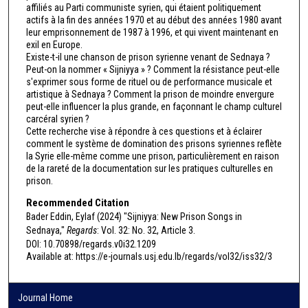
affiliés au Parti communiste syrien, qui étaient politiquement
actifs à la fin des années 1970 et au début des années 1980 avant
leur emprisonnement de 1987 à 1996, et qui vivent maintenant en
exil en Europe.
Existe-t-il une chanson de prison syrienne venant de Sednaya ?
Peut-on la nommer « Sijniyya » ? Comment la résistance peut-elle
s'exprimer sous forme de rituel ou de performance musicale et
artistique à Sednaya ? Comment la prison de moindre envergure
peut-elle influencer la plus grande, en façonnant le champ culturel
carcéral syrien ?
Cette recherche vise à répondre à ces questions et à éclairer
comment le système de domination des prisons syriennes reflète
la Syrie elle-même comme une prison, particulièrement en raison
de la rareté de la documentation sur les pratiques culturelles en
prison.
Recommended Citation
Bader Eddin, Eylaf (2024) "Sijniyya: New Prison Songs in
Sednaya,"
Regards
: Vol. 32: No. 32, Article 3.
DOI: 10.70898/regards.v0i32.1209
Available at: https://e-journals.usj.edu.lb/regards/vol32/iss32/3
Journal Home