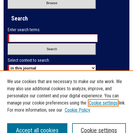
Search
Enter search terms:
Select context to search:
Advanced Search
We use cookies that are necessary to make our site work. We
may also use additional cookies to analyze, improve, and
E-ISSN: 2791-285X
personalize our content and your digital experience. You can
manage your cookie preferences using the
Cookie settings
link.
PRINT ISSN: 2523-9732
For more information, see our
Cookie Policy
Accept all cookies
Cookie settings