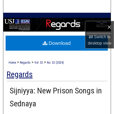
Search
Browse Collections
×
My Account
Switch to
Download
desktop
view
About
Digital Commons Network™
>
>
>
Home
Regards
Vol. 32
No. 32 (2024)
Regards
Sijniyya: New Prison Songs in
Sednaya