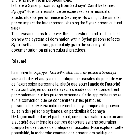
Is there a Syrian prison song from Sednaya? Can it be termed
Sijniyya
? How can resistance be expressed as a musical or
artistic ritual or performance in Sednaya? How might the smaller
prison impact the larger prison, shaping the Syrian prison cultural
field?
This research aims to answer these questions and to shed light
on how the system of domination within Syrian prisons reflects
Syria itself as a prison, particularly given the scarcity of
documentation on prison cultural practices.
Résumé
La recherche
Sijniyya : Nouvelles chansons de prison à Sednaya
vise à étudier et analyser les pratiques musicales du point de vue
de l'expression personnelle, plutôt que sous l’angle de l'autorité
et du contrôle, en contraste avec les études qui se concentrent
principalement sur les prisons syriennes. Cette approche repose
sur la conviction que se concentrer sur les pratiques
personnelles révélera indirectement les dynamiques de pouvoir
au sein des prisons syriennes, en particulier à Sednaya.
De façon inattendue, et par hasard, une conversation avec un ami
a suggéré que même les centres de torture syriens pourraient
comporter des traces de pratiques musicales. Pour explorer cette
possibilité, la recherche examine des prisonniers politiques