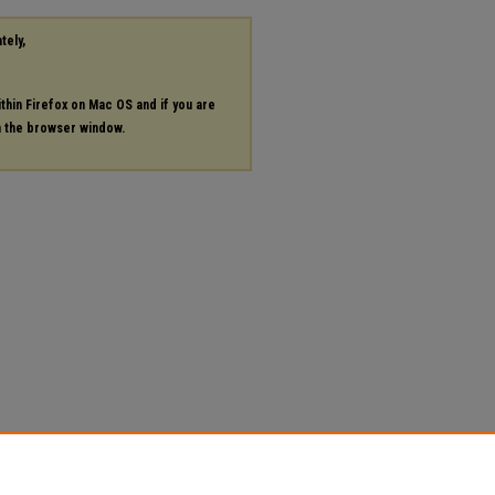
tely,
ithin Firefox on Mac OS and if you are
in the browser window.