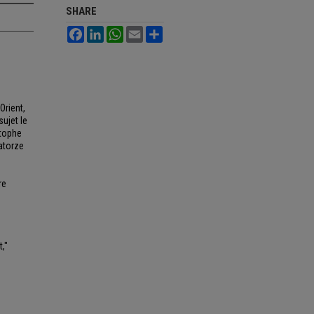
SHARE
Facebook
LinkedIn
WhatsApp
Email
Share
Orient,
sujet le
stophe
atorze
re
t,"