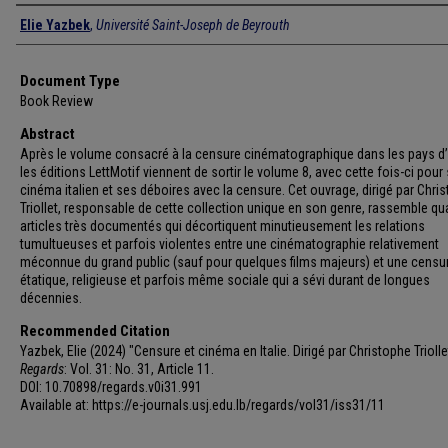
Authors
Elie Yazbek
,
Université Saint-Joseph de Beyrouth
Document Type
Book Review
Abstract
Après le volume consacré à la censure cinématographique dans les pays d’
les éditions LettMotif viennent de sortir le volume 8, avec cette fois-ci pour 
cinéma italien et ses déboires avec la censure. Cet ouvrage, dirigé par Chri
Triollet, responsable de cette collection unique en son genre, rassemble qu
articles très documentés qui décortiquent minutieusement les relations
tumultueuses et parfois violentes entre une cinématographie relativement
méconnue du grand public (sauf pour quelques films majeurs) et une censu
étatique, religieuse et parfois même sociale qui a sévi durant de longues
décennies.
Recommended Citation
Yazbek, Elie (2024) "Censure et cinéma en Italie. Dirigé par Christophe Triolle
Regards
: Vol. 31: No. 31, Article 11.
DOI: 10.70898/regards.v0i31.991
Available at: https://e-journals.usj.edu.lb/regards/vol31/iss31/11