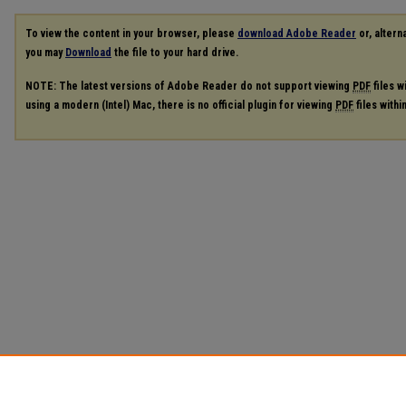
To view the content in your browser, please
download Adobe Reader
or, alterna
you may
Download
the file to your hard drive.
NOTE: The latest versions of Adobe Reader do not support viewing
PDF
files w
using a modern (Intel) Mac, there is no official plugin for viewing
PDF
files with