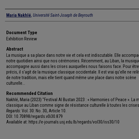
Authors
Maria Nakhlé
,
Université Saint-Joseph de Beyrouth
Document Type
Exhibition Review
Abstract
La musique a sa place dans notre vie et cela est indiscutable. Elle accomp
notre quotidien ainsi que nos cérémonies. Récemment, au Liban, la musiqu
accompagne aussi dans les crises auxquelles nous faisons face. Pour être
précis, il s’agit de la musique classique occidentale. Il est vrai qu’elle ne re
de notre tradition, mais elle tient quand même une place dans notre scène
culturelle...
Recommended Citation
Nakhlé, Maria (2023) "Festival Al Bustan 2023 : « Harmonies of Peace ». La
classique au Liban comme signe de résistance culturelle à toutes les crises
Regards
: Vol. 30: No. 30, Article 10.
DOI: 10.70898/regards.v0i30.879
Available at: https://e-journals.usj.edu.lb/regards/vol30/iss30/10