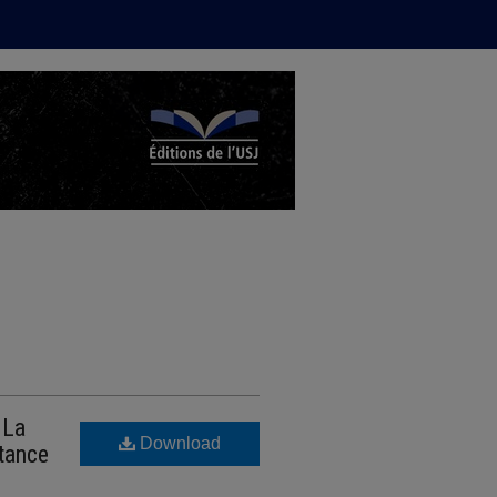
 La
Download
tance