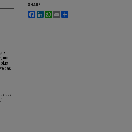
SHARE
Facebook
LinkedIn
WhatsApp
Email
Share
agne
e, nous
 plus
lève pas
 musique
,"