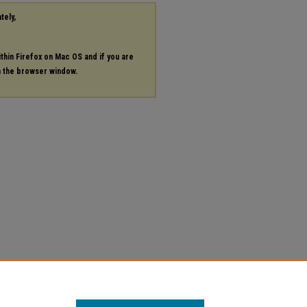
tely,
ithin Firefox on Mac OS and if you are
in the browser window.