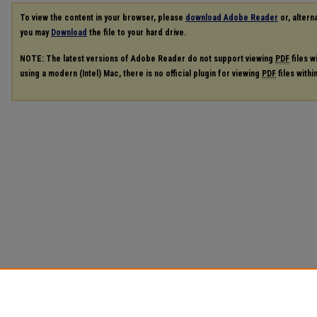
To view the content in your browser, please
download Adobe Reader
or, alterna
you may
Download
the file to your hard drive.
NOTE: The latest versions of Adobe Reader do not support viewing
PDF
files w
using a modern (Intel) Mac, there is no official plugin for viewing
PDF
files with