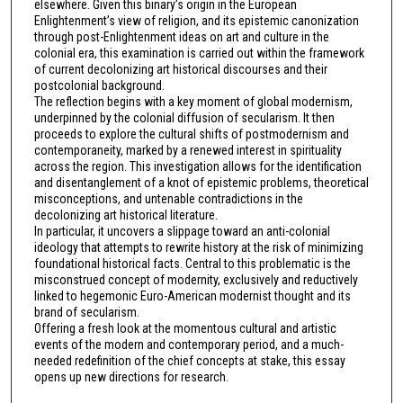
elsewhere. Given this binary’s origin in the European
Enlightenment’s view of religion, and its epistemic canonization
through post-Enlightenment ideas on art and culture in the
colonial era, this examination is carried out within the framework
of current decolonizing art historical discourses and their
postcolonial background.
The reflection begins with a key moment of global modernism,
underpinned by the colonial diffusion of secularism. It then
proceeds to explore the cultural shifts of postmodernism and
contemporaneity, marked by a renewed interest in spirituality
across the region. This investigation allows for the identification
and disentanglement of a knot of epistemic problems, theoretical
misconceptions, and untenable contradictions in the
decolonizing art historical literature.
In particular, it uncovers a slippage toward an anti-colonial
ideology that attempts to rewrite history at the risk of minimizing
foundational historical facts. Central to this problematic is the
misconstrued concept of modernity, exclusively and reductively
linked to hegemonic Euro-American modernist thought and its
brand of secularism.
Offering a fresh look at the momentous cultural and artistic
events of the modern and contemporary period, and a much-
needed redefinition of the chief concepts at stake, this essay
opens up new directions for research.