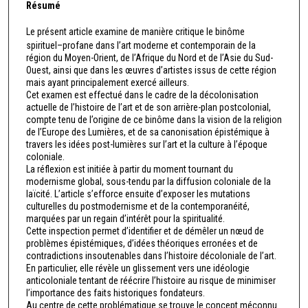
Résumé
Le présent article examine de manière critique le binôme
spirituel–profane dans l’art moderne et contemporain de la
région du Moyen-Orient, de l’Afrique du Nord et de l’Asie du Sud-
Ouest, ainsi que dans les œuvres d’artistes issus de cette région
mais ayant principalement exercé ailleurs.
Cet examen est effectué dans le cadre de la décolonisation
actuelle de l’histoire de l’art et de son arrière-plan postcolonial,
compte tenu de l’origine de ce binôme dans la vision de la religion
de l’Europe des Lumières, et de sa canonisation épistémique à
travers les idées post-lumières sur l’art et la culture à l’époque
coloniale.
La réflexion est initiée à partir du moment tournant du
modernisme global, sous-tendu par la diffusion coloniale de la
laïcité. L’article s’efforce ensuite d’exposer les mutations
culturelles du postmodernisme et de la contemporanéité,
marquées par un regain d’intérêt pour la spiritualité.
Cette inspection permet d’identifier et de démêler un nœud de
problèmes épistémiques, d’idées théoriques erronées et de
contradictions insoutenables dans l’histoire décoloniale de l’art.
En particulier, elle révèle un glissement vers une idéologie
anticoloniale tentant de réécrire l’histoire au risque de minimiser
l’importance des faits historiques fondateurs.
Au centre de cette problématique se trouve le concept méconnu