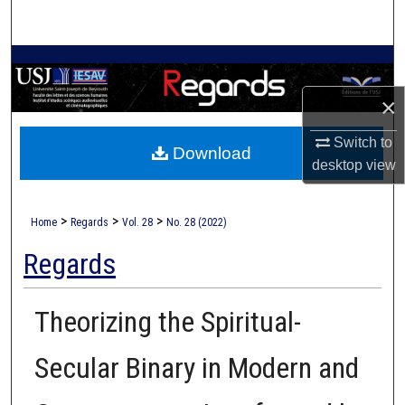
Search
Browse Collections
×
My Account
Switch to
Download
About
desktop
view
Digital Commons Network™
>
>
>
Home
Regards
Vol. 28
No. 28 (2022)
Regards
Theorizing the Spiritual-
Secular Binary in Modern and