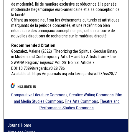
de modernité, lié de manière exclusive et réductrice à la pensée
moderniste hégémonique euro-américaine et à sa conception de
la laïcité.
Offrant un regard neuf sur les événements culturels et artistiques
marquants de la période concernée, et une redéfinition bien
nécessaire des principaux concepts en jeu, cet essai ouvre de
nouvelles directions de recherche sur le matériau discuté.
Recommended Citation
Gonzalez, Valerie (2022) "Theorizing the Spiritual-Secular Binary
in Modern and Contemporary Art of – and by Artists from – the
SWANA Region,"
Regards
: Vol. 28: No. 28, Article 7.
DOI: 10.70898/regards.v0i28.786
Available at: https://e-journals.usj.edu.lb/regards/vol28/iss28/7
INCLUDED IN
Comparative Literature Commons
,
Creative Writing Commons
,
Film
and Media Studies Commons
,
Fine Arts Commons
,
Theatre and
Performance Studies Commons
Journal Home