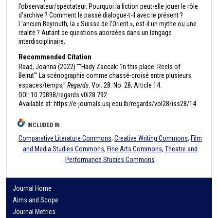
l’observateur/spectateur. Pourquoi la fiction peut-elle jouer le rôle
d’archive ? Comment le passé dialogue-t-il avec le présent ?
L’ancien Beyrouth, la « Suisse de l’Orient », est-il un mythe ou une
réalité ? Autant de questions abordées dans un langage
interdisciplinaire.
Recommended Citation
Raad, Joanna (2022) ""Hady Zaccak: 'In this place: Reels of
Beirut'" La scénographie comme chassé-croisé entre plusieurs
espaces/temps,"
Regards
: Vol. 28: No. 28, Article 14.
DOI: 10.70898/regards.v0i28.792
Available at: https://e-journals.usj.edu.lb/regards/vol28/iss28/14
INCLUDED IN
Comparative Literature Commons
,
Creative Writing Commons
,
Film
and Media Studies Commons
,
Fine Arts Commons
,
Theatre and
Performance Studies Commons
Journal Home
Aims and Scope
Journal Metrics