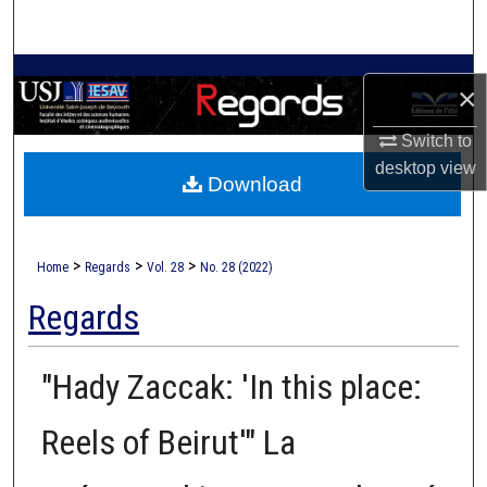
Search
Browse Collections
×
My Account
Switch to
desktop
view
Download
About
Digital Commons Network™
>
>
>
Home
Regards
Vol. 28
No. 28 (2022)
Regards
"Hady Zaccak: 'In this place:
Reels of Beirut'" La