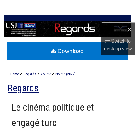
Search
Browse Collections
×
My Account
Switch to
desktop
view
Download
About
Digital Commons Network™
>
>
>
Home
Regards
Vol. 27
No. 27 (2022)
Regards
Le cinéma politique et
engagé turc