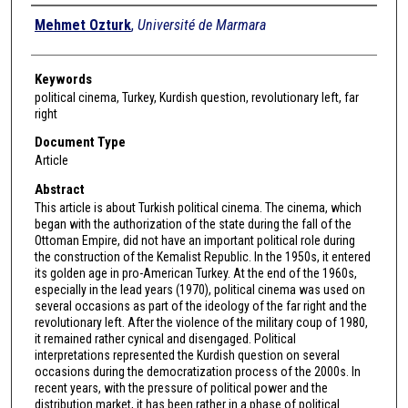
Authors
Mehmet Ozturk
,
Université de Marmara
Keywords
political cinema, Turkey, Kurdish question, revolutionary left, far
right
Document Type
Article
Abstract
This article is about Turkish political cinema. The cinema, which
began with the authorization of the state during the fall of the
Ottoman Empire, did not have an important political role during
the construction of the Kemalist Republic. In the 1950s, it entered
its golden age in pro-American Turkey. At the end of the 1960s,
especially in the lead years (1970), political cinema was used on
several occasions as part of the ideology of the far right and the
revolutionary left. After the violence of the military coup of 1980,
it remained rather cynical and disengaged. Political
interpretations represented the Kurdish question on several
occasions during the democratization process of the 2000s. In
recent years, with the pressure of political power and the
distribution market, it has been rather in a phase of political