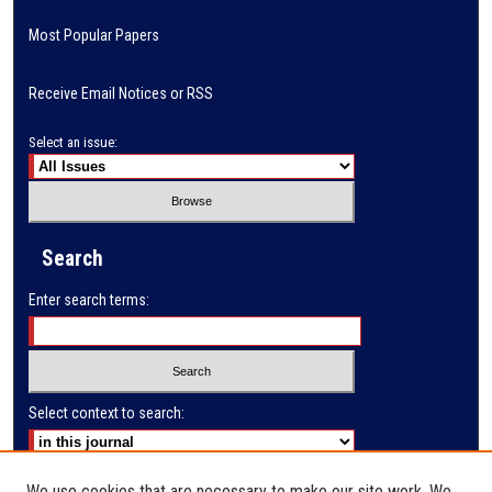
Most Popular Papers
Receive Email Notices or RSS
Select an issue:
Search
Enter search terms:
Select context to search:
Advanced Search
We use cookies that are necessary to make our site work. We