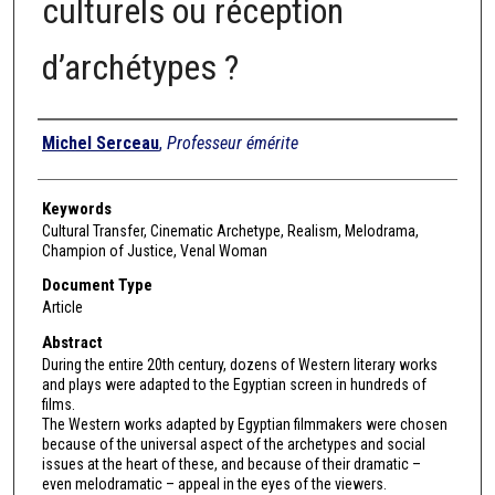
culturels ou réception
d’archétypes ?
Authors
Michel Serceau
,
Professeur émérite
Keywords
Cultural Transfer, Cinematic Archetype, Realism, Melodrama,
Champion of Justice, Venal Woman
Document Type
Article
Abstract
During the entire 20th century, dozens of Western literary works
and plays were adapted to the Egyptian screen in hundreds of
films.
The Western works adapted by Egyptian filmmakers were chosen
because of the universal aspect of the archetypes and social
issues at the heart of these, and because of their dramatic –
even melodramatic – appeal in the eyes of the viewers.