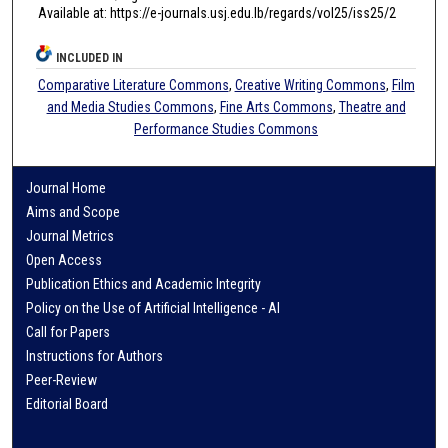
Available at: https://e-journals.usj.edu.lb/regards/vol25/iss25/2
INCLUDED IN
Comparative Literature Commons
,
Creative Writing Commons
,
Film
and Media Studies Commons
,
Fine Arts Commons
,
Theatre and
Performance Studies Commons
Journal Home
Aims and Scope
Journal Metrics
Open Access
Publication Ethics and Academic Integrity
Policy on the Use of Artificial Intelligence - AI
Call for Papers
Instructions for Authors
Peer-Review
Editorial Board