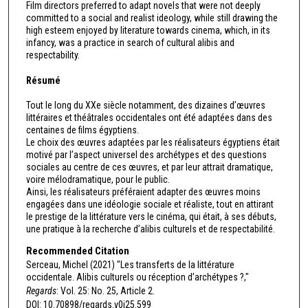
Film directors preferred to adapt novels that were not deeply
committed to a social and realist ideology, while still drawing the
high esteem enjoyed by literature towards cinema, which, in its
infancy, was a practice in search of cultural alibis and
respectability.
Résumé
Tout le long du XXe siècle notamment, des dizaines d’œuvres
littéraires et théâtrales occidentales ont été adaptées dans des
centaines de films égyptiens.
Le choix des œuvres adaptées par les réalisateurs égyptiens était
motivé par l’aspect universel des archétypes et des questions
sociales au centre de ces œuvres, et par leur attrait dramatique,
voire mélodramatique, pour le public.
Ainsi, les réalisateurs préféraient adapter des œuvres moins
engagées dans une idéologie sociale et réaliste, tout en attirant
le prestige de la littérature vers le cinéma, qui était, à ses débuts,
une pratique à la recherche d’alibis culturels et de respectabilité.
Recommended Citation
Serceau, Michel (2021) "Les transferts de la littérature
occidentale. Alibis culturels ou réception d’archétypes ?,"
Regards
: Vol. 25: No. 25, Article 2.
DOI: 10.70898/regards.v0i25.599