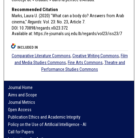
Recommended Citation
Marks, Laura U. (2020) "What can a body do? Answers from Arab
cinema,"
Regards
: Vol. 23: No. 23, Article 7.
DOI: 10.70898/regards.v0i23.372
Available at: https://e-journals.usj.edu.lb/regards/vol23/iss23/7
INCLUDED IN
Comparative Literature Commons
,
Creative Writing Commons
,
Film
and Media Studies Commons
,
Fine Arts Commons
,
Theatre and
Performance Studies Commons
Journal Home
Aims and Scope
Journal Metrics
Open Access
Publication Ethics and Academic Integrity
Policy on the Use of Artificial Intelligence - AI
Call for Papers