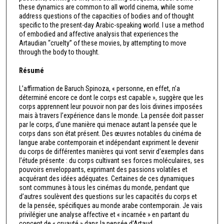
these dynamics are common to all world cinema, while some
address questions of the capacities of bodies and of thought
specific to the present-day Arabic-speaking world. I use a method
of embodied and affective analysis that experiences the
Artaudian “cruelty” of these movies, by attempting to move
through the body to thought.
Résumé
L’affirmation de Baruch Spinoza, « personne, en effet, n’a
déterminé encore ce dont le corps est capable », suggère que les
corps apprennent leur pouvoir non par des lois divines imposées
mais à travers l’expérience dans le monde. La pensée doit passer
par le corps, d’une manière qui menace autant la pensée que le
corps dans son état présent. Des œuvres notables du cinéma de
langue arabe contemporain et indépendant expriment le devenir
du corps de différentes manières qui vont servir d'exemples dans
l’étude présente : du corps cultivant ses forces moléculaires, ses
pouvoirs enveloppants, exprimant des passions volatiles et
acquérant des idées adéquates. Certaines de ces dynamiques
sont communes à tous les cinémas du monde, pendant que
d’autres soulèvent des questions sur les capacités du corps et
de la pensée, spécifiques au monde arabe contemporain. Je vais
privilégier une analyse affective et « incarnée » en partant du
concept de « cruauté » dans la pensée d’Artaud.