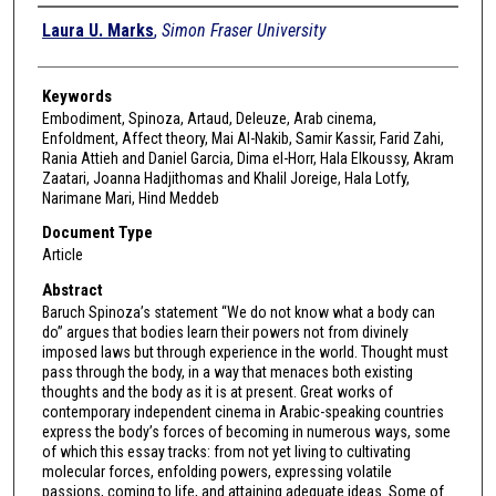
Authors
Laura U. Marks
,
Simon Fraser University
Keywords
Embodiment, Spinoza, Artaud, Deleuze, Arab cinema,
Enfoldment, Affect theory, Mai Al-Nakib, Samir Kassir, Farid Zahi,
Rania Attieh and Daniel Garcia, Dima el-Horr, Hala Elkoussy, Akram
Zaatari, Joanna Hadjithomas and Khalil Joreige, Hala Lotfy,
Narimane Mari, Hind Meddeb
Document Type
Article
Abstract
Baruch Spinoza’s statement “We do not know what a body can
do” argues that bodies learn their powers not from divinely
imposed laws but through experience in the world. Thought must
pass through the body, in a way that menaces both existing
thoughts and the body as it is at present. Great works of
contemporary independent cinema in Arabic-speaking countries
express the body’s forces of becoming in numerous ways, some
of which this essay tracks: from not yet living to cultivating
molecular forces, enfolding powers, expressing volatile
passions, coming to life, and attaining adequate ideas. Some of