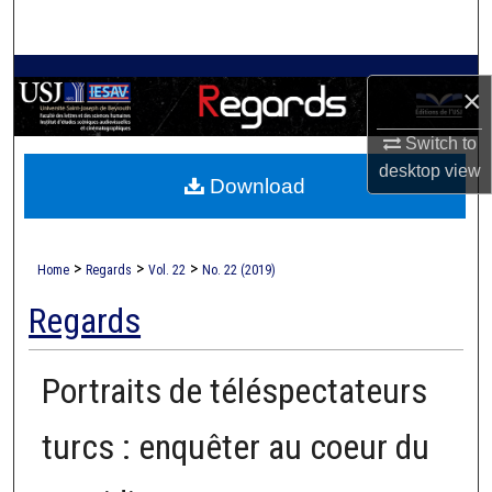
Search
Browse Collections
×
My Account
Switch to
desktop
view
Download
About
Digital Commons Network™
>
>
>
Home
Regards
Vol. 22
No. 22 (2019)
Regards
Portraits de téléspectateurs
turcs : enquêter au coeur du