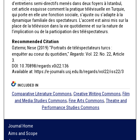
d’entretiens semi-directifs menés dans deux foyers à Istanbul,
cet article esquisse comment la pratique télévisuelle en Turquie,
qui porte en elle une fonction sociale, s’ajuste ou s’adapte à la
dynamique familiale des spectateurs. L’accent est ainsi mis sur la
place de la télévision dans la vie quotidienne et sur la nature de
l’implication ou de la participation des téléspectateurs.
Recommended Citation
Öztemir, Nese (2019) "Portraits de téléspectateurs turcs :
enquêter au coeur du quotidien,"
Regards
: Vol. 22: No. 22, Article
3.
DOI: 10.70898/regards.v0i22.136
Available at: https://e-journals.usj.edu.lb/regards/vol22/iss22/3
INCLUDED IN
Comparative Literature Commons
,
Creative Writing Commons
,
Film
and Media Studies Commons
,
Fine Arts Commons
,
Theatre and
Performance Studies Commons
Journal Home
Aims and Scope