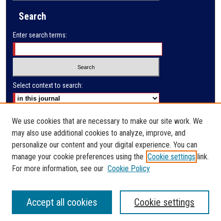
Search
Enter search terms:
Select context to search:
Advanced Search
We use cookies that are necessary to make our site work. We
may also use additional cookies to analyze, improve, and
E-ISSN: 2791-285X
personalize our content and your digital experience. You can
manage your cookie preferences using the
Cookie settings
link.
PRINT ISSN: 2523-9732
For more information, see our
Cookie Policy
Accept all cookies
Cookie settings