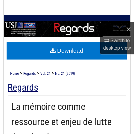
Search
Browse Collections
×
My Account
Switch to
desktop
view
Download
About
Digital Commons Network™
>
>
>
Home
Regards
Vol. 21
No. 21 (2019)
Regards
La mémoire comme
ressource et enjeu de lutte