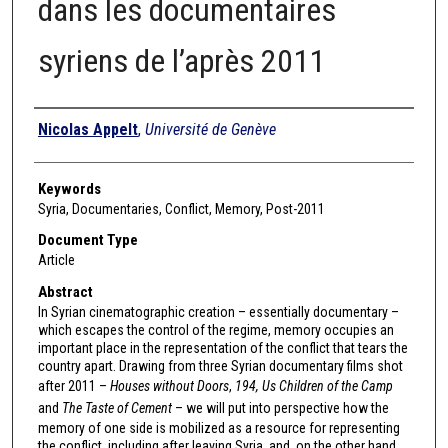
dans les documentaires
syriens de l’après 2011
Authors
Nicolas Appelt
,
Université de Genève
Keywords
Syria, Documentaries, Conflict, Memory, Post-2011
Document Type
Article
Abstract
In Syrian cinematographic creation – essentially documentary –
which escapes the control of the regime, memory occupies an
important place in the representation of the conflict that tears the
country apart. Drawing from three Syrian documentary films shot
after 2011 –
Houses without Doors
,
194, Us Children of the Camp
and
The Taste of Cement
– we will put into perspective how the
memory of one side is mobilized as a resource for representing
the conflict, including after leaving Syria, and, on the other hand,