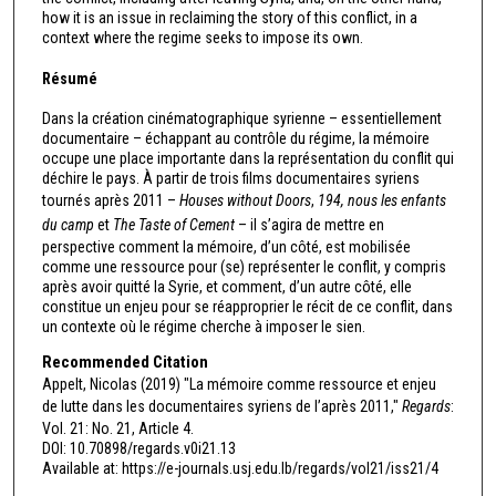
how it is an issue in reclaiming the story of this conflict, in a
context where the regime seeks to impose its own.
Résumé
Dans la création cinématographique syrienne – essentiellement
documentaire – échappant au contrôle du régime, la mémoire
occupe une place importante dans la représentation du conflit qui
déchire le pays. À partir de trois films documentaires syriens
tournés après 2011 –
Houses without Doors
,
194, nous les enfants
du camp
et
The Taste of Cement
– il s’agira de mettre en
perspective comment la mémoire, d’un côté, est mobilisée
comme une ressource pour (se) représenter le conflit, y compris
après avoir quitté la Syrie, et comment, d’un autre côté, elle
constitue un enjeu pour se réapproprier le récit de ce conflit, dans
un contexte où le régime cherche à imposer le sien.
Recommended Citation
Appelt, Nicolas (2019) "La mémoire comme ressource et enjeu
de lutte dans les documentaires syriens de l’après 2011,"
Regards
:
Vol. 21: No. 21, Article 4.
DOI: 10.70898/regards.v0i21.13
Available at: https://e-journals.usj.edu.lb/regards/vol21/iss21/4