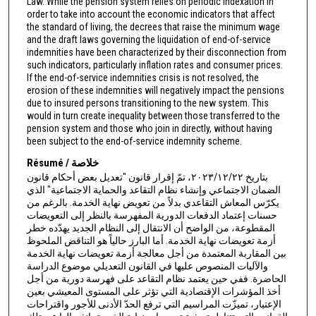
Law. While the pension system relies on periodic indexation in
order to take into account the economic indicators that affect
the standard of living, the decrees that raise the minimum wage
and the draft laws governing the liquidation of end-of-service
indemnities have been characterized by their disconnection from
such indicators, particularly inflation rates and consumer prices.
If the end-of-service indemnities crisis is not resolved, the
erosion of these indemnities will negatively impact the pensions
due to insured persons transitioning to the new system. This
would in turn create inequality between those transferred to the
pension system and those who join in directly, without having
been subject to the end-of-service indemnity scheme.
Résumé / خلاصة
بتاريخ ٢٠٢٣/١٢/٢٢، تمّ إقرار قانون "تعديل بعض أحكام قانون
الضمان الاجتماعي وإنشاء نظام التقاعد والحماية الاجتماعية" الذي
يكرّس المعاش التقاعدي بدلاً من تعويض نهاية الخدمة. بالرغم من
حسنات إعتماد الدفعات الدورية المفهرسة بالنظر إلى التعويضات
المقطوعة، من الواضح أن الانتقال إلى النظام الجديد يهدّده خطر
أزمة تعويضات نهاية الخدمة. أما البارز حالياً هو التناقض الملحوظ
بين المقاربة المعتمدة من أجل معالجة أزمة تعويضات نهاية الخدمة
والآليات المنصوص عليها في القانون التعديلي موضوع الدراسة
الحاضرة. ففي حين يعتمد نظام التقاعد على فهرسة دورية من أجل
أخذ المؤشرات الإقتصادية التي تؤثر على المستوى المعيشي بعين
الإعتبار، تميزّت المراسيم التي ترفع الحدّ الأدنى للأجور واقتراحات