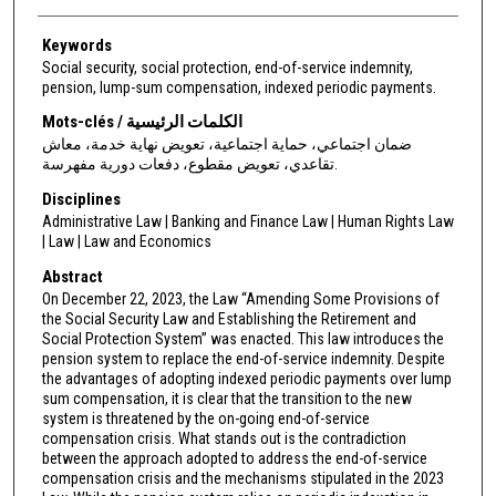
Keywords
Social security, social protection, end-of-service indemnity,
pension, lump-sum compensation, indexed periodic payments.
Mots-clés / الكلمات الرئيسية
ضمان اجتماعي، حماية اجتماعية، تعويض نهاية خدمة، معاش
تقاعدي، تعويض مقطوع، دفعات دورية مفهرسة.
Disciplines
Administrative Law | Banking and Finance Law | Human Rights Law
| Law | Law and Economics
Abstract
On December 22, 2023, the Law “Amending Some Provisions of
the Social Security Law and Establishing the Retirement and
Social Protection System” was enacted. This law introduces the
pension system to replace the end-of-service indemnity. Despite
the advantages of adopting indexed periodic payments over lump
sum compensation, it is clear that the transition to the new
system is threatened by the on-going end-of-service
compensation crisis. What stands out is the contradiction
between the approach adopted to address the end-of-service
compensation crisis and the mechanisms stipulated in the 2023