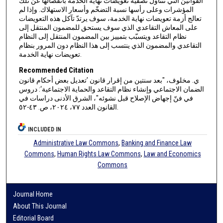
القوانين التي تتناول تصفية تعويضات نهاية الخدمة بانفصالها عن تلك
المؤشرات وعلى رأسها نسبة التضخّم وأسعار الاستهلاك. وإذا لم
تعالج أزمة تعويضات نهاية الخدمة، سوف يرتدّ تآكل هذه التعويضات
على المعاش التقاعدي الذي سوف يستحق للمضمون المنتقل إلى
نظام التقاعد ويتسبّب بتمييز بين المضمون المنتقل إلى النظام
التقاعدي والمضمون الذي ينتسب إلى هذا النظام دون المرور بنظام
تعويضات نهاية الخدمة.
Recommended Citation
ي. مخلوف، "بعد سنتين من إقرار قانون ’تعديل بعض أحكام قانون
الضمان الاجتماعي وإنشاء نظام التقاعد والحماية الاجتماعية‘: دروس
في فنّ إجهاض الإصلاح قبل نشوئه"، الشرق الأدنى دراسات في
القانون العدد ٧٧، ٢٠٢٤، ص. ٤٣-٥٢.
INCLUDED IN
Administrative Law Commons
,
Banking and Finance Law
Commons
,
Human Rights Law Commons
,
Law and Economics
Commons
Journal Home
About This Journal
Editorial Board