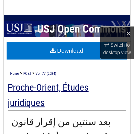
Search
Browse Collections
×
My Account
Switch to
Download
About
desktop
view
Digital Commons Network™
>
>
Home
POEJ
Vol. 77 (2024)
Proche-Orient, Études
juridiques
بعد سنتين من إقرار قانون