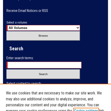
Receive Email Notices or RSS
Select a volume:
Search
Enter search terms:
Select context to search:
We use cookies that are necessary to make our site work. We
may also use additional cookies to analyze, improve, and
Advanced Search
personalize our content and your digital experience. You can
manage your cookie preferences using the
Cookie settings
link.