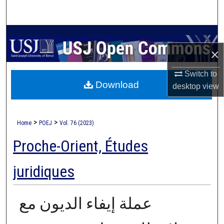
Search
Browse Collections
×
My Account
Switch to
Download
About
desktop
view
Digital Commons Network™
>
>
Home
POEJ
Vol. 76 (2023)
Proche-Orient, Études
juridiques
عملة إيفاء الديون مع