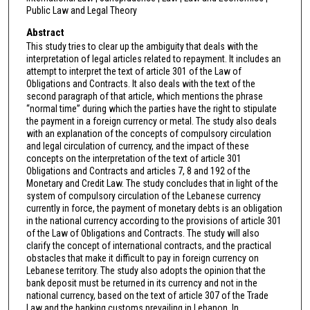
Public Law and Legal Theory
Abstract
This study tries to clear up the ambiguity that deals with the
interpretation of legal articles related to repayment. It includes an
attempt to interpret the text of article 301 of the Law of
Obligations and Contracts. It also deals with the text of the
second paragraph of that article, which mentions the phrase
“normal time” during which the parties have the right to stipulate
the payment in a foreign currency or metal. The study also deals
with an explanation of the concepts of compulsory circulation
and legal circulation of currency, and the impact of these
concepts on the interpretation of the text of article 301
Obligations and Contracts and articles 7, 8 and 192 of the
Monetary and Credit Law. The study concludes that in light of the
system of compulsory circulation of the Lebanese currency
currently in force, the payment of monetary debts is an obligation
in the national currency according to the provisions of article 301
of the Law of Obligations and Contracts. The study will also
clarify the concept of international contracts, and the practical
obstacles that make it difficult to pay in foreign currency on
Lebanese territory. The study also adopts the opinion that the
bank deposit must be returned in its currency and not in the
national currency, based on the text of article 307 of the Trade
Law and the banking customs prevailing in Lebanon. In