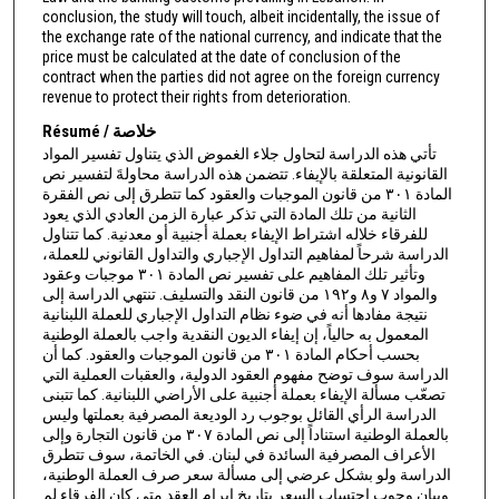
conclusion, the study will touch, albeit incidentally, the issue of
the exchange rate of the national currency, and indicate that the
price must be calculated at the date of conclusion of the
contract when the parties did not agree on the foreign currency
revenue to protect their rights from deterioration.
Résumé / خلاصة
تأتي هذه الدراسة لتحاول جلاء الغموض الذي يتناول تفسير المواد
القانونية المتعلقة بالإيفاء. تتضمن هذه الدراسة محاولةَ لتفسير نص
المادة ٣٠١ من قانون الموجبات والعقود كما تتطرق إلى نص الفقرة
الثانية من تلك المادة التي تذكر عبارة الزمن العادي الذي يعود
للفرقاء خلاله اشتراط الإيفاء بعملة أجنبية أو معدنية. كما تتناول
الدراسة شرحاً لمفاهيم التداول الإجباري والتداول القانوني للعملة،
وتأثير تلك المفاهيم على تفسير نص المادة ٣٠١ موجبات وعقود
والمواد ٧ و٨ و١۹٢ من قانون النقد والتسليف. تنتهي الدراسة إلى
نتيجة مفادها أنه في ضوء نظام التداول الإجباري للعملة اللبنانية
المعمول به حالياً، إن إيفاء الديون النقدية واجب بالعملة الوطنية
بحسب أحكام المادة ٣٠١ من قانون الموجبات والعقود. كما أن
الدراسة سوف توضح مفهوم العقود الدولية، والعقبات العملية التي
تصعّب مسألة الإيفاء بعملة أجنبية على الأراضي اللبنانية. كما تتبنى
الدراسة الرأي القائل بوجوب رد الوديعة المصرفية بعملتها وليس
بالعملة الوطنية استناداً إلى نص المادة ٣٠٧ من قانون التجارة وإلى
الأعراف المصرفية السائدة في لبنان. في الخاتمة، سوف تتطرق
الدراسة ولو بشكل عرضي إلى مسألة سعر صرف العملة الوطنية،
وبيان وجوب احتساب السعر بتاريخ إبرام العقد متى كان الفرقاء لم