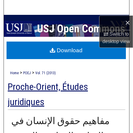
Search
×
Browse Collections
Switch to
My Account
desktop
view
Download
About
Digital Commons Network™
>
>
Home
POEJ
Vol. 71 (2013)
Proche-Orient, Études
juridiques
مفاهيم حقوق الإنسان في