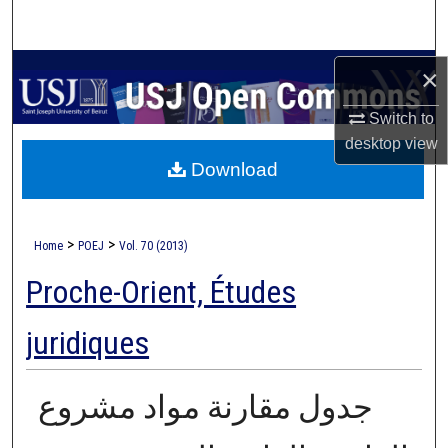
Search
Browse Collections
×
Switch to
My Account
desktop
view
Download
About
Digital Commons Network™
>
>
Home
POEJ
Vol. 70 (2013)
Proche-Orient, Études
juridiques
جدول مقارنة مواد مشروع