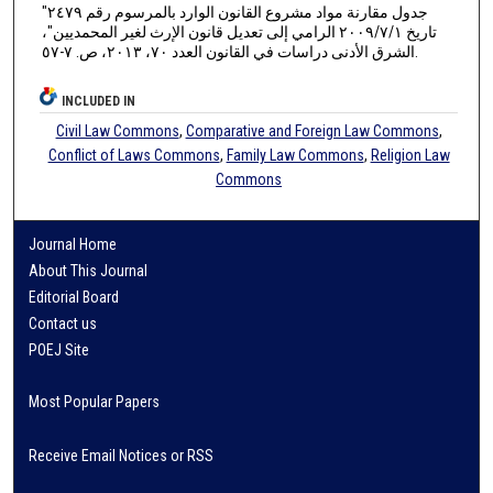
"جدول مقارنة مواد مشروع القانون الوارد بالمرسوم رقم ٢٤٧٩
تاريخ ٢٠٠٩/٧/١ الرامي إلى تعديل قانون الإرث لغير المحمديين"،
الشرق الأدنى دراسات في القانون العدد ٧٠، ٢٠١٣، ص. ٧-٥٧.
INCLUDED IN
Civil Law Commons
,
Comparative and Foreign Law Commons
,
Conflict of Laws Commons
,
Family Law Commons
,
Religion Law
Commons
Journal Home
About This Journal
Editorial Board
Contact us
POEJ Site
Most Popular Papers
Receive Email Notices or RSS