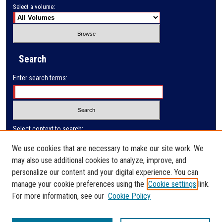
Select a volume:
Search
Enter search terms:
Select context to search:
We use cookies that are necessary to make our site work. We
may also use additional cookies to analyze, improve, and
Advanced Search
personalize our content and your digital experience. You can
manage your cookie preferences using the
Cookie settings
link.
ISSN: 0032-9649
For more information, see our
Cookie Policy