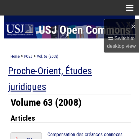
Menu
Home
Search
×
Browse Collections
Switch to
desktop
view
My Account
>
>
Home
POEJ
Vol. 63 (2008)
Proche-Orient, Études
About
juridiques
Digital Commons Network™
Volume 63 (2008)
Articles
Compensation des créances connexes