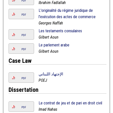
PDF
Ibrahim Fadlallah
L'originalité du régime juridique de
PDF
l'exécution des actes de commerce
Georges Naffah
Les testaments consulaires
PDF
Gilbert Aoun
Le parlement arabe
PDF
Gilbert Aoun
Case Law
الإجتهاد اللبناني
PDF
POEJ
Dissertation
Le contrat de jeu et de pari en droit civil
PDF
Imad Nahas