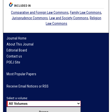
INCLUDED IN
Comparative and Foreign Law Commons
,
Family Law Commons
,
Jurisprudence Commons
,
Law and Society Commons
,
Religion
Law Commons
Journal Home
About This Journal
Editorial Board
Contact us
POEJ Site
Most Popular Papers
Receive Email Notices or RSS
Select a volume: