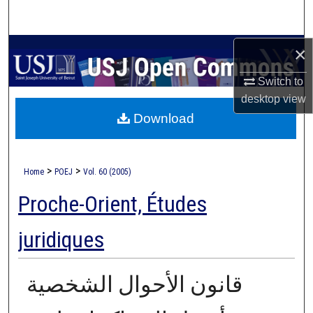
Search
Browse Collections
×
Switch to
My Account
desktop
view
Download
About
Digital Commons Network™
>
>
Home
POEJ
Vol. 60 (2005)
Proche-Orient, Études
juridiques
قانون الأحوال الشخصية