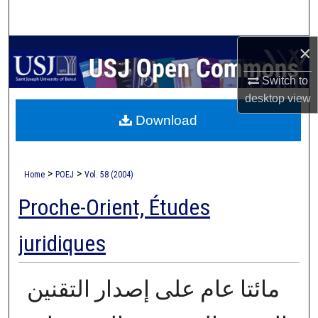
Search
×
Browse Collections
Switch to
My Account
desktop
view
Download
About
Digital Commons Network™
>
>
Home
POEJ
Vol. 58 (2004)
Proche-Orient, Études
juridiques
مائتا عام على إصدار التقنين