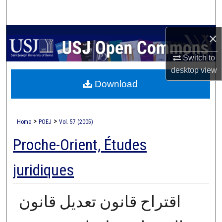
Search
Browse Collections
×
Switch to
My Account
desktop
view
Download
About
Digital Commons Network™
>
>
Home
POEJ
Vol. 57 (2005)
Proche-Orient, Études
juridiques
اقتراح قانون تعديل قانون