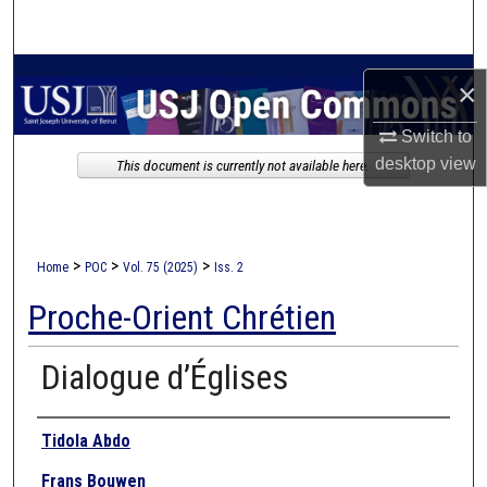
Search
Browse Collections
×
My Account
Switch to
desktop
view
This document is currently not available here.
About
Digital Commons Network™
>
>
>
Home
POC
Vol. 75 (2025)
Iss. 2
Proche-Orient Chrétien
Dialogue d’Églises
Authors
Tidola Abdo
Frans Bouwen