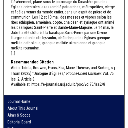
L’événement, placé sous le patronage du Dicastère pour les
Églises orientales, a rassemblé patriarches, métropolites, clergé
et fidèles venus du monde entier, dans un esprit de prière et de
communion. Les 12 et 13 mai, des messes et vêpres selon les
rites éthiopien, arménien, copte, chaldéen et syriaque ont animé
les basiliques Saint-Pierre et Sainte-Marie-Majeure. Le 14 mai, le
Jubilé a été clôturé à la basilique Saint-Pierre par une Divine
liturgie selon le rite byzantin, célébrée par les Églises grecque
melkite catholique, grecque melkite ukrainienne et grecque
melkite roumaine.
[...]
Recommended Citation
Abdo, Tidola; Bouwen, Frans; Elia, Marie-Thérèse; and Sicking, s.j.,
Thom (2025) "Dialogue d’Églises,"
Proche-Orient Chrétien
: Vol. 75:
Iss. 2, Article 8.
Available at: https://e-journals.usj.edu.lb/poc/vol75/iss2/8
Journal Home
About This Journal
Aims & Scope
Editorial Board