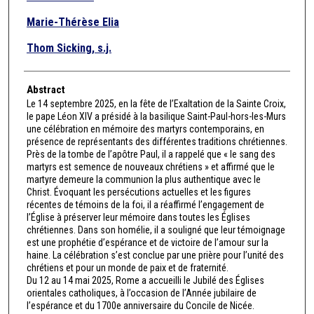
Marie-Thérèse Elia
Thom Sicking, s.j.
Abstract
Le 14 septembre 2025, en la fête de l’Exaltation de la Sainte Croix,
le pape Léon XIV a présidé à la basilique Saint-Paul-hors-les-Murs
une célébration en mémoire des martyrs contemporains, en
présence de représentants des différentes traditions chrétiennes.
Près de la tombe de l’apôtre Paul, il a rappelé que « le sang des
martyrs est semence de nouveaux chrétiens » et affirmé que le
martyre demeure la communion la plus authentique avec le
Christ. Évoquant les persécutions actuelles et les figures
récentes de témoins de la foi, il a réaffirmé l’engagement de
l’Église à préserver leur mémoire dans toutes les Églises
chrétiennes. Dans son homélie, il a souligné que leur témoignage
est une prophétie d’espérance et de victoire de l’amour sur la
haine. La célébration s’est conclue par une prière pour l’unité des
chrétiens et pour un monde de paix et de fraternité.
Du 12 au 14 mai 2025, Rome a accueilli le Jubilé des Églises
orientales catholiques, à l’occasion de l’Année jubilaire de
l’espérance et du 1700e anniversaire du Concile de Nicée.