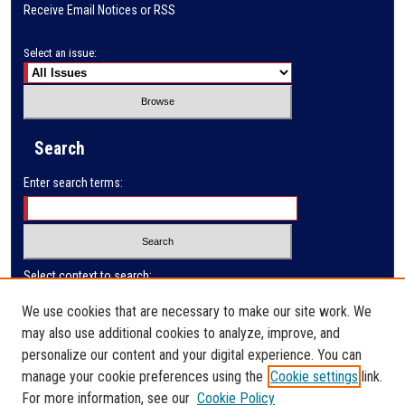
Receive Email Notices or RSS
Select an issue:
Search
Enter search terms:
Select context to search:
We use cookies that are necessary to make our site work. We
may also use additional cookies to analyze, improve, and
Advanced Search
personalize our content and your digital experience. You can
manage your cookie preferences using the
Cookie settings
link.
ISSN: 0032-9622
For more information, see our
Cookie Policy