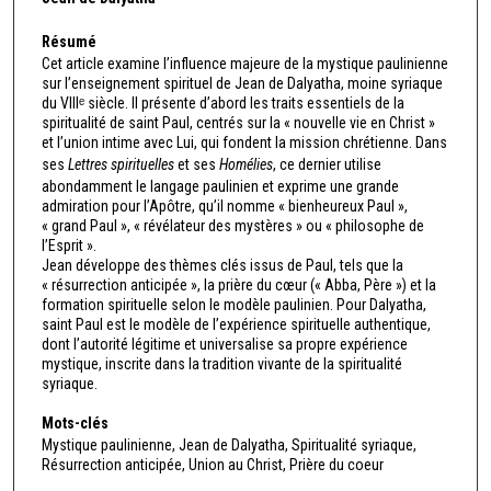
Résumé
Cet article examine l’influence majeure de la mystique paulinienne
sur l’enseignement spirituel de Jean de Dalyatha, moine syriaque
du VIIIᵉ siècle. Il présente d’abord les traits essentiels de la
spiritualité de saint Paul, centrés sur la « nouvelle vie en Christ »
et l’union intime avec Lui, qui fondent la mission chrétienne. Dans
ses
Lettres spirituelles
et ses
Homélies
, ce dernier utilise
abondamment le langage paulinien et exprime une grande
admiration pour l’Apôtre, qu’il nomme « bienheureux Paul »,
« grand Paul », « révélateur des mystères » ou « philosophe de
l’Esprit ».
Jean développe des thèmes clés issus de Paul, tels que la
« résurrection anticipée », la prière du cœur (« Abba, Père ») et la
formation spirituelle selon le modèle paulinien. Pour Dalyatha,
saint Paul est le modèle de l’expérience spirituelle authentique,
dont l’autorité légitime et universalise sa propre expérience
mystique, inscrite dans la tradition vivante de la spiritualité
syriaque.
Mots-clés
Mystique paulinienne, Jean de Dalyatha, Spiritualité syriaque,
Résurrection anticipée, Union au Christ, Prière du coeur