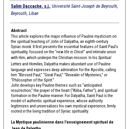
Authors
Salim Daccache, s.j.
,
Université Saint-Joseph de Beyrouth,
Beyrouth, Liban
Abstract
This article explores the major influence of Pauline mysticism on
the spiritual teaching of John of Dalyatha, an eighth-century
Syriac monk. It first presents the essential features of Saint Paul’s
spirituality, focused on the “new life in Christ” and intimate union
with Him, which underpin the Christian mission. In his
Spiritual
Letters
and
Homilies
, Dalyatha makes abundant use of Pauline
language and expresses deep admiration for the Apostle, calling
him “Blessed Paul,” “Great Paul,” “Revealer of Mysteries,” or
“Philosopher of the Spirit.”
John develops key Pauline themes such as “anticipated
resurrection,” the prayer of the heart (“Abba, Father”), and spiritual
formation in the Pauline manner. For Dalyatha, Saint Paul is the
model of authentic spiritual experience, whose authority
legitimizes and universalizes his own mystical experience, firmly
rooted in the living tradition of Syriac spirituality.
La Mystique paulinienne dans l’enseignement spirituel de
Jean de Dalyatha