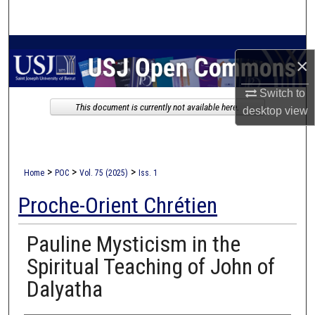
Search
Browse Collections
×
My Account
Switch to
This document is currently not available here.
desktop
view
About
Digital Commons Network™
>
>
>
Home
POC
Vol. 75 (2025)
Iss. 1
Proche-Orient Chrétien
Pauline Mysticism in the
Spiritual Teaching of John of
Dalyatha