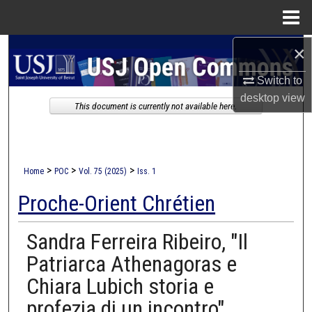
Menu
Home
×
Search
Switch to
Browse Collections
desktop
view
This document is currently not available here.
My Account
About
>
>
>
Home
POC
Vol. 75 (2025)
Iss. 1
Digital Commons Network™
Proche-Orient Chrétien
Sandra Ferreira Ribeiro, "Il
Patriarca Athenagoras e
Chiara Lubich storia e
profezia di un incontro",