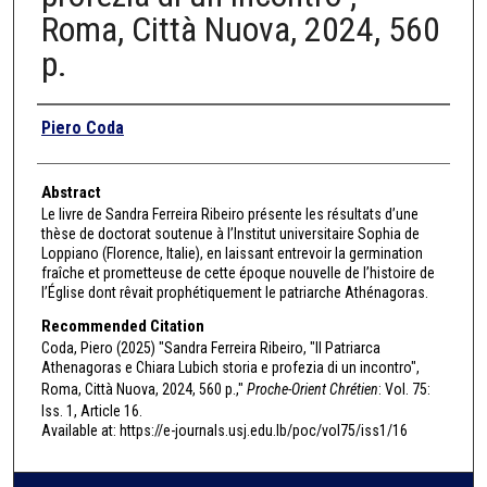
Roma, Città Nuova, 2024, 560
p.
Authors
Piero Coda
Abstract
Le livre de Sandra Ferreira Ribeiro présente les résultats d’une
thèse de doctorat soutenue à l’Institut universitaire Sophia de
Loppiano (Florence, Italie), en laissant entrevoir la germination
fraîche et prometteuse de cette époque nouvelle de l’histoire de
l’Église dont rêvait prophétiquement le patriarche Athénagoras.
Recommended Citation
Coda, Piero (2025) "Sandra Ferreira Ribeiro, "Il Patriarca
Athenagoras e Chiara Lubich storia e profezia di un incontro",
Roma, Città Nuova, 2024, 560 p.,"
Proche-Orient Chrétien
: Vol. 75:
Iss. 1, Article 16.
Available at: https://e-journals.usj.edu.lb/poc/vol75/iss1/16