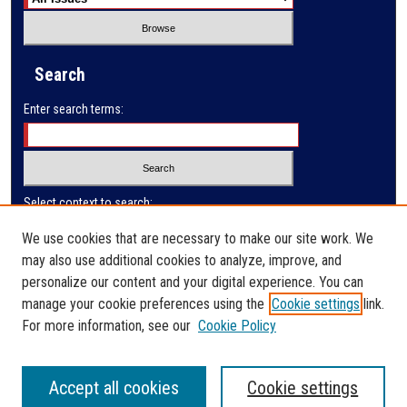
Search
Enter search terms:
Select context to search:
We use cookies that are necessary to make our site work. We
may also use additional cookies to analyze, improve, and
Advanced Search
personalize our content and your digital experience. You can
manage your cookie preferences using the
Cookie settings
link.
ISSN: 0032-9622
For more information, see our
Cookie Policy
Accept all cookies
Cookie settings