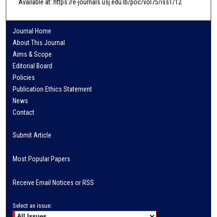
Available at: https://e-journals.usj.edu.lb/poc/vol75/iss1/12
Journal Home
About This Journal
Aims & Scope
Editorial Board
Policies
Publication Ethics Statement
News
Contact
Submit Article
Most Popular Papers
Receive Email Notices or RSS
Select an issue: