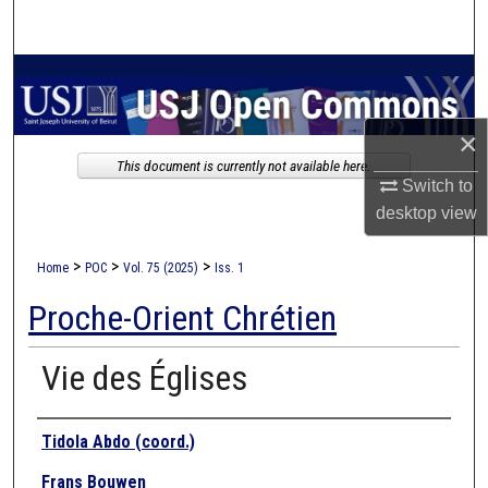
Search
Browse Collections
My Account
×
This document is currently not available here.
About
Switch to
desktop
view
Digital Commons Network™
>
>
>
Home
POC
Vol. 75 (2025)
Iss. 1
Proche-Orient Chrétien
Vie des Églises
Authors
Tidola Abdo (coord.)
Frans Bouwen