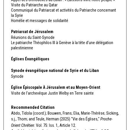
Visite du Patriarche au Qatar
Communiqué du Patriarcat et activités du Patriarche concernant
la Syrie
Homélie et messages de solidarité
Patriarcat de Jérusalem
Réunions du Saint-Synode
Le patriarche Théophilos III à Genève à la tête d’une délégation
palestinienne
Églises Évangéliques
Synode évangélique national de Syrie et du Liban
Synode
Église Épiscopale À Jérusalem et au Moyen-Orient
Visite de l’archevêque Justin Welby en Terre sainte
Recommended Citation
Abdo, Tidola (coord.); Bouwen, Frans; Elia, Marie-Thérèse; Sicking,
s.j., Thom; and Teule, Herman (2025) "Vie des Églises,"
Proche-
Orient Chrétien
: Vol. 75: Iss. 1, Article 12.