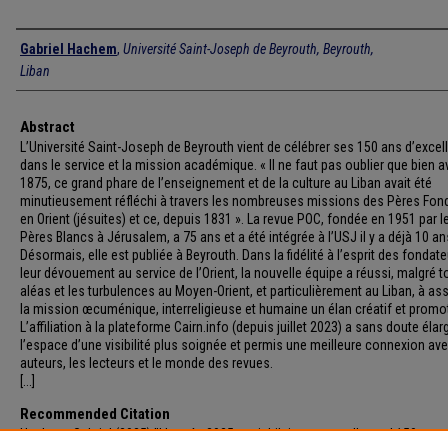
Authors
Gabriel Hachem
,
Université Saint-Joseph de Beyrouth, Beyrouth,
Liban
Abstract
L’Université Saint-Joseph de Beyrouth vient de célébrer ses 150 ans d’excel
dans le service et la mission académique. « Il ne faut pas oublier que bien a
1875, ce grand phare de l’enseignement et de la culture au Liban avait été
minutieusement réfléchi à travers les nombreuses missions des Pères Fon
en Orient (jésuites) et ce, depuis 1831 ». La revue POC, fondée en 1951 par l
Pères Blancs à Jérusalem, a 75 ans et a été intégrée à l’USJ il y a déjà 10 an
Désormais, elle est publiée à Beyrouth. Dans la fidélité à l’esprit des fondate
leur dévouement au service de l’Orient, la nouvelle équipe a réussi, malgré t
aléas et les turbulences au Moyen-Orient, et particulièrement au Liban, à ass
la mission œcuménique, interreligieuse et humaine un élan créatif et promo
L’affiliation à la plateforme Cairn.info (depuis juillet 2023) a sans doute élarg
l’espace d’une visibilité plus soignée et permis une meilleure connexion ave
auteurs, les lecteurs et le monde des revues.
[...]
Recommended Citation
Hachem, Gabriel (2025) "L’année 2025 est jubilaire par excellence ! 150 ans 