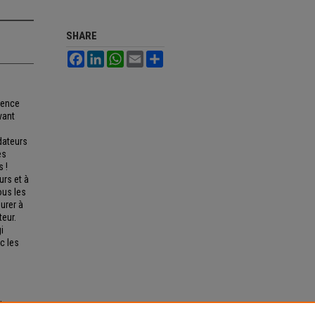
SHARE
Facebook
LinkedIn
WhatsApp
Email
Share
lence
vant
dateurs
es
s !
urs et à
ous les
urer à
teur.
i
c les
de