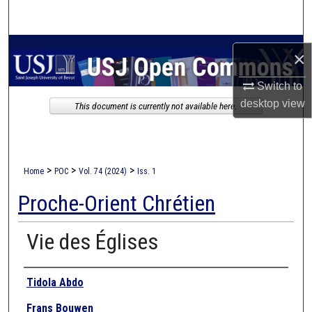
Search
Browse Collections
×
My Account
Switch to
desktop
view
This document is currently not available here.
About
Digital Commons Network™
>
>
>
Home
POC
Vol. 74 (2024)
Iss. 1
Proche-Orient Chrétien
Vie des Églises
Authors
Tidola Abdo
Frans Bouwen