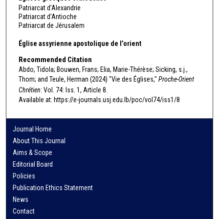
Patriarcat d’Alexandrie
Patriarcat d’Antioche
Patriarcat de Jérusalem
Église assyrienne apostolique de l’orient
Recommended Citation
Abdo, Tidola; Bouwen, Frans; Elia, Marie-Thérèse; Sicking, s.j.,
Thom; and Teule, Herman (2024) "Vie des Églises,"
Proche-Orient
Chrétien
: Vol. 74: Iss. 1, Article 8.
Available at: https://e-journals.usj.edu.lb/poc/vol74/iss1/8
Journal Home
About This Journal
Aims & Scope
Editorial Board
Policies
Publication Ethics Statement
News
Contact