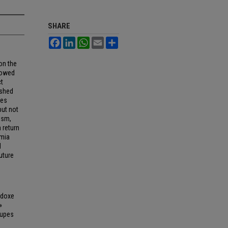
SHARE
Facebook
LinkedIn
WhatsApp
Email
Share
on the
llowed
ct
ished
les
but not
ism,
 return
omia
l
uture
odoxe
»
oupes