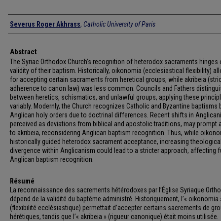
Authors
Severus Roger Akhrass
,
Catholic University of Paris
Abstract
The Syriac Orthodox Church’s recognition of heterodox sacraments hinges 
validity of their baptism. Historically, oikonomia (ecclesiastical flexibility) a
for accepting certain sacraments from heretical groups, while akribeia (stri
adherence to canon law) was less common. Councils and Fathers distingu
between heretics, schismatics, and unlawful groups, applying these princip
variably. Modernly, the Church recognizes Catholic and Byzantine baptisms 
Anglican holy orders due to doctrinal differences. Recent shifts in Anglican
perceived as deviations from biblical and apostolic traditions, may prompt a
to akribeia, reconsidering Anglican baptism recognition. Thus, while oikon
historically guided heterodox sacrament acceptance, increasing theologica
divergence within Anglicanism could lead to a stricter approach, affecting f
Anglican baptism recognition.
Résumé
La reconnaissance des sacrements hétérodoxes par l’Église Syriaque Orth
dépend de la validité du baptême administré. Historiquement, l’« oikonomia 
(flexibilité ecclésiastique) permettait d’accepter certains sacrements de gr
hérétiques, tandis que l’« akribeia » (rigueur canonique) était moins utilisée.