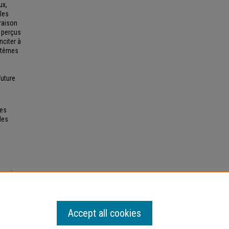
ux,
 les
raison
 perçus
nciter à
aptêmes
future
res
les
terodox
ican
Accept all cookies