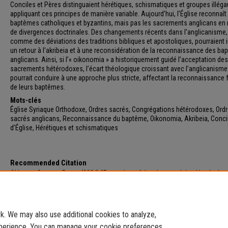
Conciles et Pères distinguaient hérétiques, schismatiques et groupes illéga
appliquant ces principes de manière variable. Aujourd’hui, l’Église reconnaît
baptêmes catholiques et byzantins, mais pas les sacrements anglicans en 
de divergences doctrinales. Des changements récents dans l’anglicanisme,
comme des déviations des traditions bibliques et apostoliques, pourraient i
un retour à l’akribeia et à une reconsidération de la reconnaissance des b
anglicans. Ainsi, si l’« oikonomia » a historiquement guidé l’acceptation des
sacrements hétérodoxes, l’écart théologique croissant avec l’anglicanisme
pourrait conduire à une approche plus stricte, affectant la reconnaissance 
de leurs baptêmes.
Mots-clés
Église Syriaque Orthodoxe, Ordres sacrés, Congrégations hétérodoxes, Ord
sacrés anglicans, Reconnaissance du baptême, Oikonomia, Akribeia, Conci
d’Église, Hérétiques et schismatiques
Recommended Citation
Akhrass, Severus Roger (2024) "Reception of the clergy ordained by the he
in the Syriac Orthodox Church of Antioch with special reference to the Angl
Holy Orders,"
Proche-Orient Chrétien
: Vol. 74: Iss. 1, Article 5.
Available at: https://e-journals.usj.edu.lb/poc/vol74/iss1/5
. We may also use additional cookies to analyze,
experience. You can manage your cookie preferences