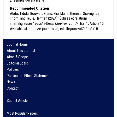
Ensemble devant Marie
Recommended Citation
Abdo, Tidola; Bouwen, Frans; Elia, Marie-Thérèse; Sicking, s.j.,
Thom; and Teule, Herman (2024) "Églises et relations
interreligieuses,"
Proche-Orient Chrétien
: Vol. 74: Iss. 1, Article 10.
Available at: https://e-journals.usj.edu.lb/poc/vol74/iss1/10
Journal Home
About This Journal
Aims & Scope
Editorial Board
Policies
Publication Ethics Statement
News
Contact
Submit Article
Most Popular Papers