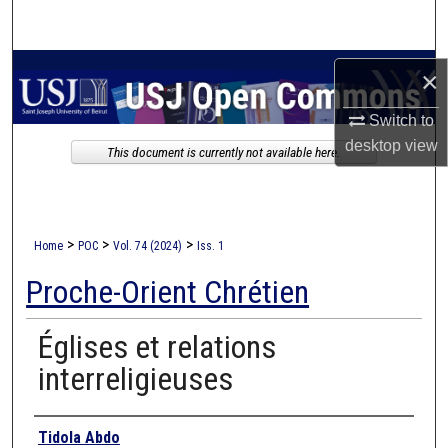
Search
Browse Collections
×
My Account
Switch to
desktop
view
This document is currently not available here.
About
Digital Commons Network™
>
>
>
Home
POC
Vol. 74 (2024)
Iss. 1
Proche-Orient Chrétien
Églises et relations
interreligieuses
Authors
Tidola Abdo