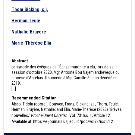
Thom Sicking, s.j.
Herman Teule
Nathalie Bruyère
Marie-Thérèse Elia
Abstract
Le synode des évêques de l’Église maronite a élu, lors de sa
session d’octobre 2020, Mgr Antoine Bou Najem archevêque du
diocèse d’Antélias. Il succède à Mgr Camille Zeidan décédé en
2019.
[...]
Recommended Citation
Abdo, Tidola (coord.); Bouwen, Frans; Sicking, s.j., Thom; Teule,
Herman; Bruyère, Nathalie; and Elia, Marie-Thérèse (2023) "Brèves
nouvelles,"
Proche-Orient Chrétien
: Vol. 73: Iss. 1, Article 12.
Available at: https://e-journals.usj.edu.lb/poc/vol73/iss1/12