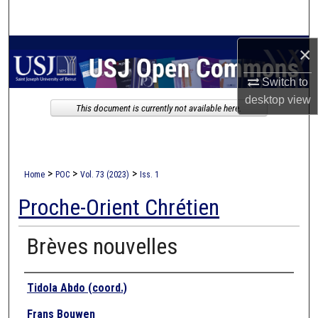
Search
×
Browse Collections
Switch to
My Account
desktop
view
This document is currently not available here.
About
Digital Commons Network™
>
>
>
Home
POC
Vol. 73 (2023)
Iss. 1
Proche-Orient Chrétien
Brèves nouvelles
Authors
Tidola Abdo (coord.)
Frans Bouwen