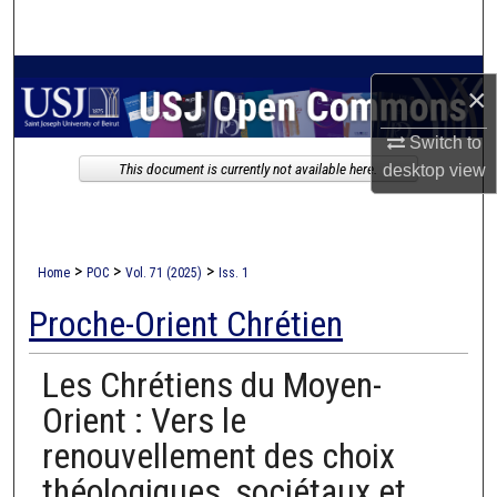
Search
Browse Collections
×
My Account
Switch to
This document is currently not available here.
desktop
view
About
Digital Commons Network™
>
>
>
Home
POC
Vol. 71 (2025)
Iss. 1
Proche-Orient Chrétien
Les Chrétiens du Moyen-
Orient : Vers le
renouvellement des choix
théologiques, sociétaux et