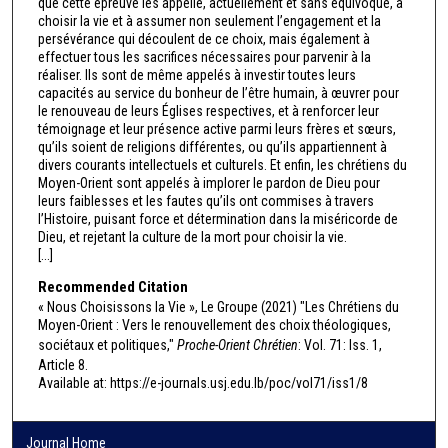
que cette épreuve les appelle, actuellement et sans équivoque, à
choisir la vie et à assumer non seulement l’engagement et la
persévérance qui découlent de ce choix, mais également à
effectuer tous les sacrifices nécessaires pour parvenir à la
réaliser. Ils sont de même appelés à investir toutes leurs
capacités au service du bonheur de l’être humain, à œuvrer pour
le renouveau de leurs Églises respectives, et à renforcer leur
témoignage et leur présence active parmi leurs frères et sœurs,
qu’ils soient de religions différentes, ou qu’ils appartiennent à
divers courants intellectuels et culturels. Et enfin, les chrétiens du
Moyen-Orient sont appelés à implorer le pardon de Dieu pour
leurs faiblesses et les fautes qu’ils ont commises à travers
l’Histoire, puisant force et détermination dans la miséricorde de
Dieu, et rejetant la culture de la mort pour choisir la vie.
[...]
Recommended Citation
« Nous Choisissons la Vie », Le Groupe (2021) "Les Chrétiens du
Moyen-Orient : Vers le renouvellement des choix théologiques,
sociétaux et politiques,"
Proche-Orient Chrétien
: Vol. 71: Iss. 1,
Article 8.
Available at: https://e-journals.usj.edu.lb/poc/vol71/iss1/8
Journal Home