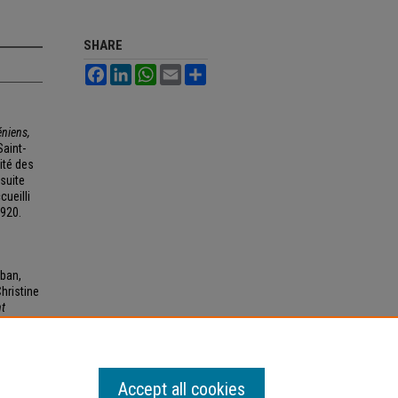
SHARE
Facebook
LinkedIn
WhatsApp
Email
Share
niens,
Saint-
ité des
suite
cueilli
1920.
iban,
hristine
nt
Accept all cookies