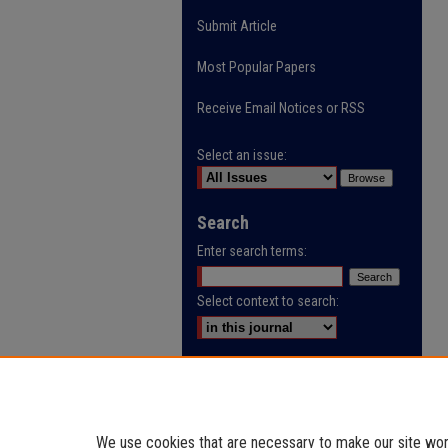
Submit Article
Most Popular Papers
Receive Email Notices or RSS
Select an issue:
Search
Enter search terms:
Select context to search:
Advanced Search
ISSN: 0032-9622
We use cookies that are necessary to make our site work