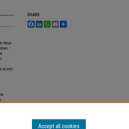
SHARE
Facebook
LinkedIn
WhatsApp
Email
Share
de deux
 Jean-
la
es
aux assez
ea
e
nt
Accept all cookies