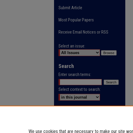
Submit Article
Most Popular Papers
Receive Email Notices or RSS
Select an issue:
Search
Enter search terms:
Select context to search:
Advanced Search
ISSN: 0032-9622
We use cookies that are necessary to make our site work