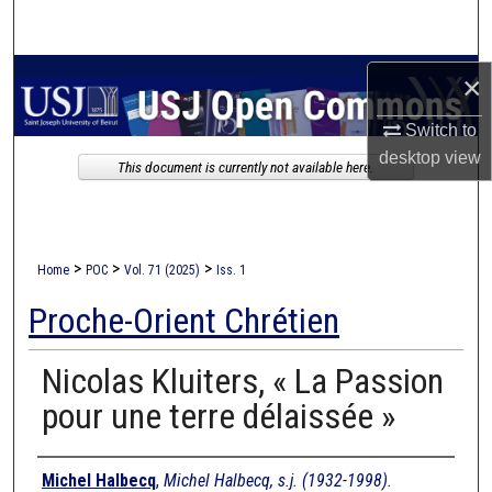
Search
Browse Collections
×
Switch to
My Account
desktop
view
This document is currently not available here.
About
Digital Commons Network™
>
>
>
Home
POC
Vol. 71 (2025)
Iss. 1
Proche-Orient Chrétien
Nicolas Kluiters, « La Passion
pour une terre délaissée »
Authors
Michel Halbecq
,
Michel Halbecq, s.j. (1932-1998).