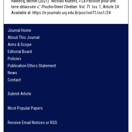
Halbecq, Michel (2021) "Nicolas Kluiters, « La Passion pour une
terre délaissée »,"
Proche-Orient Chrétien
: Vol. 71: Iss. 1, Article 24.
Available at: https://e-journals.usj.edu.lb/poc/vol71/iss1/24
Journal Home
About This Journal
Aims & Scope
Editorial Board
Policies
Publication Ethics Statement
News
Contact
Submit Article
Most Popular Papers
Receive Email Notices or RSS