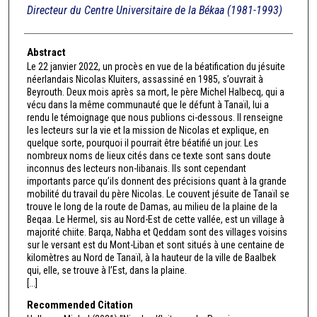
Directeur du Centre Universitaire de la Békaa (1981-1993)
Abstract
Le 22 janvier 2022, un procès en vue de la béatification du jésuite
néerlandais Nicolas Kluiters, assassiné en 1985, s’ouvrait à
Beyrouth. Deux mois après sa mort, le père Michel Halbecq, qui a
vécu dans la même communauté que le défunt à Tanaïl, lui a
rendu le témoignage que nous publions ci-dessous. Il renseigne
les lecteurs sur la vie et la mission de Nicolas et explique, en
quelque sorte, pourquoi il pourrait être béatifié un jour. Les
nombreux noms de lieux cités dans ce texte sont sans doute
inconnus des lecteurs non-libanais. Ils sont cependant
importants parce qu’ils donnent des précisions quant à la grande
mobilité du travail du père Nicolas. Le couvent jésuite de Tanaïl se
trouve le long de la route de Damas, au milieu de la plaine de la
Beqaa. Le Hermel, sis au Nord-Est de cette vallée, est un village à
majorité chiite. Barqa, Nabha et Qeddam sont des villages voisins
sur le versant est du Mont-Liban et sont situés à une centaine de
kilomètres au Nord de Tanaïl, à la hauteur de la ville de Baalbek
qui, elle, se trouve à l’Est, dans la plaine.
[...]
Recommended Citation