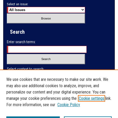
Select an issue:
Search
Enter search terms:
Select context to search:
We use cookies that are necessary to make our site work. We
may also use additional cookies to analyze, improve, and
Advanced Search
personalize our content and your digital experience. You can
manage your cookie preferences using the
Cookie settings
link.
ISSN: 0032-9622
For more information, see our
Cookie Policy