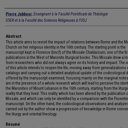
Authors
Pierre Jabbour
,
Enseignant à la Faculté Pontificale de Théologie
USEK et à la Faculté des Sciences Religieuses à l’USJ
Abstract
This article aims to revisit the impact of relations between Rome and the M
Church on her religious identity in the 16th century. The starting point is the
manuscript kept in Florence (bncf) of the Missale Chaldaïcum, one of the fir
publications in the West of Maronite liturgical books. This Missale drew a lot
from researchers who did not always agree on its history and impact. The 
of this article intends to reopen the file, moving away from generalizations 
catalogs and carrying out a detailed analytical update of the codicological 
offered by the manuscript examined, focusing mainly on the marginal note
are in the presence of a whole research which will lead to perceive the ident
the Maronites of Mount Lebanon in the 16th century, starting from the liturgi
reality that they lived. This reality which has been altered by the publication 
Missale, and which can only be identified by a comparison with the Florenti
manuscript. On the other hand, the codicological observations and analyze
carried out by the author show a progression of knowledge in Rome conce
the liturgy and oriental theology.
Résumé