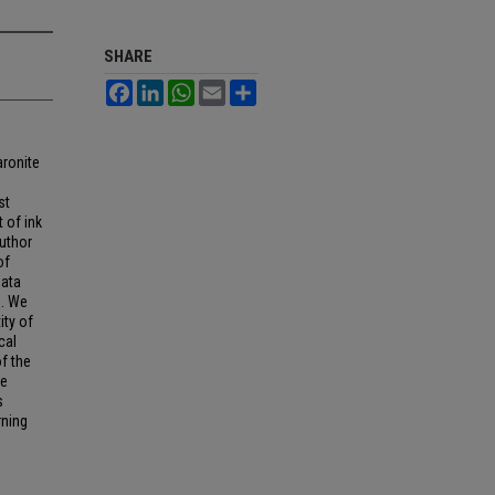
SHARE
Facebook
LinkedIn
WhatsApp
Email
Share
aronite
st
 of ink
author
of
data
s. We
ity of
cal
of the
ne
s
rning