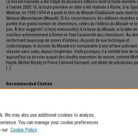
Le missel maronite a été l’objet de plusieurs éditions dont la toute dernière
à l’année 2005. Or, la toute première en date a été réalisée à Rome, à la
Typo
Medicea
, en 1592-1594 et a porté le titre de
Missale Chaldaicum iuxta ritum Ec
Nationis Maronitarum
(
Missale
). Si les circonstances des éditions récentes s
portée d’un grand nombre de chercheurs, celles de l’édition du
Missale
ne le
pas. À titre suggestif, ni le(s) manuscrit(s) à la base du
Missale
, ni la date de
son/leur acheminement à Rome ne font l’unanimité des chercheurs. Au de
renfermant beaucoup de zones d’ombres, du point de vue technique et
codicologique, le dossier du
Missale
est comparable à une affaire judiciaire
classée sans suite, depuis longtemps. Voilà pourquoi, il a semblé bon de ro
aujourd’hui ce dossier auquel des érudits maronites de renom, comme Mic
Hayek, Michel Breydy et Pierre-Edmond Gemayel, ont dédié de précieuses p
[...]
Recommended Citation
Jabbour, Pierre (2020) "L’identité religieuse des Maronites du Mont-Liban au
siècle au prisme du premier missel maronite imprimé à Rome,"
Proche-Orien
Chrétien
: Vol. 70: Iss. 1, Article 4.
Available at: https://e-journals.usj.edu.lb/poc/vol70/iss1/4
. We may also use additional cookies to analyze,
experience. You can manage your cookie preferences
e our
Cookie Policy