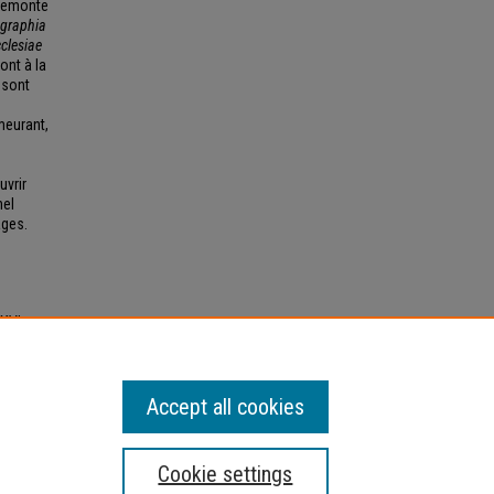
 remonte
graphia
clesiae
ont à la
 sont
meurant,
uvrir
hel
ages.
 XVIe
t
Accept all cookies
Cookie settings